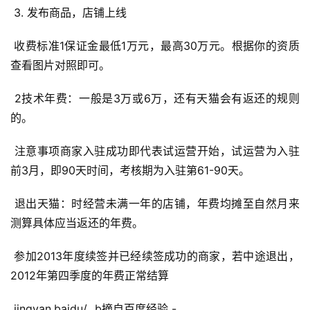
 3. 发布商品，店铺上线 
 收费标准1保证金最低1万元，最高30万元。根据你的资质
查看图片对照即可。 
 2技术年费：一般是3万或6万，还有天猫会有返还的规则
的。 
 注意事项商家入驻成功即代表试运营开始，试运营为入驻
前3月，即90天时间，考核期为入驻第61-90天。 
 退出天猫：时经营未满一年的店铺，年费均摊至自然月来
测算具体应当返还的年费。 
 参加2013年度续签并已经续签成功的商家，若中途退出，
首
2012年第四季度的年费正常结算 
页
 jingyan.baidu/...b摘自百度经验 - 