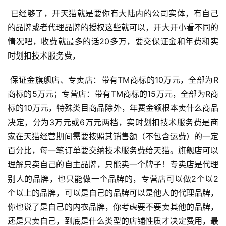
营
 已经够了，开天猫就是要你有大陆内的公司实体，有自己
登录
注册
的品牌或者代理品牌的授权这些就可以，开大开小看不同的
直
情况吧，收费就最多的话20多万，要交保证金和年费和实
播
时划扣技术服务费， 
带
货
 保证金旗舰店、专卖店：带有TM商标的10万元，全部为R
商标的5万元；专营店：带有TM商标的15万元，全部为R商
引
标的10万元，特殊类目商品除外，年费金额根本卖什么商品
流
决定，分为3万元或6万元两档，实时划扣技术服务费是商
推
广
家在天猫经营期间需要按照其销售额（不包含运费）的一定
百分比，每一笔订单要交纳技术服务费给天猫。旗舰店可以
私
理解只卖自己的自主品牌，只能卖一个牌子！专卖店是代理
域
别人的品牌，也只能做一个品牌的，专营店可以做2个以2
社
个以上的品牌，可以是自己的品牌可以是他人的代理品牌，
群
你也说了是自己的内衣品牌，你考虑要不要卖其他的品牌，
还是只卖自己，到底是什么类型的店铺性质才决定费用，最