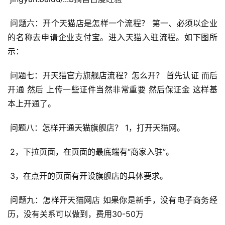
自
媒
 问题六：开个天猫店是怎样一个流程？ 第一、必须以企业
体
的名称去申请企业支付宝。进入天猫入驻流程。如下图所
示： 
G
E
 问题七：开天猫官方旗舰店流程？怎么开？ 首先认证 而后
O
开通 然后 上传一些证件当然非常重要 然后保证金 这样基
优
本上开通了。 
化
 问题八：怎样开通天猫旗舰店？ 1，打开天猫网。 
A
i
 2，下拉页面，在页面的最底端有“商家入驻”。 
观
察
 3，在点开的页面有开设旗舰店的具体要求。 
电
 问题九：怎样开天猫网店 如果你是新手，没有电子商务经
商
历，没有关系可以做到，费用30-50万 
运