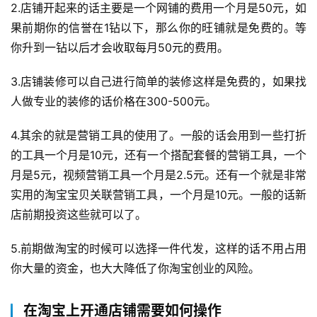
播
2.店铺开起来的话主要是一个网铺的费用一个月是50元，如
带
果前期你的信誉在1钻以下，那么你的旺铺就是免费的。等
货
你升到一钻以后才会收取每月50元的费用。
引
3.店铺装修可以自己进行简单的装修这样是免费的，如果找
流
人做专业的装修的话价格在300-500元。
推
广
4.其余的就是营销工具的使用了。一般的话会用到一些打折
的工具一个月是10元，还有一个搭配套餐的营销工具，一个
私
月是5元，视频营销工具一个月是2.5元。还有一个就是非常
域
实用的淘宝宝贝关联营销工具，一个月是10元。一般的话新
社
店前期投资这些就可以了。
群
5.前期做淘宝的时候可以选择一件代发，这样的话不用占用
问
你大量的资金，也大大降低了你淘宝创业的风险。
答
社
区
在淘宝上开通店铺需要如何操作