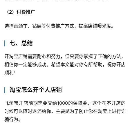
G
（2）付费推广
E
O
选择直通车、钻展等付费推广方式，提高店铺曝光度。
优
化
七、总结
A
开淘宝店铺需要耐心和努力，但只要你掌握了正确的方法，
i
观
相信你一定能够成功。希望本文能对你有所帮助，祝你开店
察
顺利！
电
淘宝怎么开个人店铺
商
运
 1.淘宝开店前期需要交纳1000的保障金，这个在不开店的
营
时候可以随时退还给你，主要是为了防止你在淘宝上进行诈
登录
注册
骗行为。
直