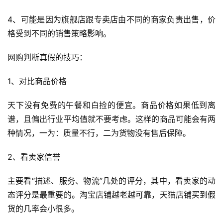
直
播
4、可能是因为旗舰店跟专卖店由不同的商家负责出售，价
带
格受到不同的销售策略影响。
货
网购判断真假的技巧：
引
流
1、对比商品价格
推
广
天下没有免费的午餐和白捡的便宜。商品价格如果低到离
谱，且偏出行业平均值就不要考虑。这样的商品可能会有两
私
种情况，一为：质量不行，二为货物没有售后保障。
域
社
2、看卖家信誉
群
主要看“描述、服务、物流”几处的评分，其中，看卖家的动
问
态评分是最重要的。淘宝店铺越老越可靠，天猫店铺买到假
答
货的几率会小很多。
社