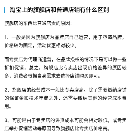
淘宝上的旗舰店和普通店铺有什么区别
G
E
旗舰店的东西比普通店贵的原因：
O
优
1、一般是因为旗舰店为品牌店自己运营，用于塑造品牌，
化
价格较为固定，活动优惠相对较少。
A
而专卖店为代理商运营，在品牌授权的情况下是可以做一些
i
折扣促销，总之，旗舰店比专卖店出现价格差异的原因较
观
多，消费者根据自身需求去选择店铺购买即可。
察
2、旗舰店的经营成本一般比专卖店高。除了需要缴纳店铺
电
的保证金和技术年费之外，还需要缴纳其他的经营成本费
商
用。
运
营
3、可能是由于专卖店的进货成本可能会相对较低，或专卖
登录
注册
店举办促销活动等原因导致旗舰店比专卖店价格高。