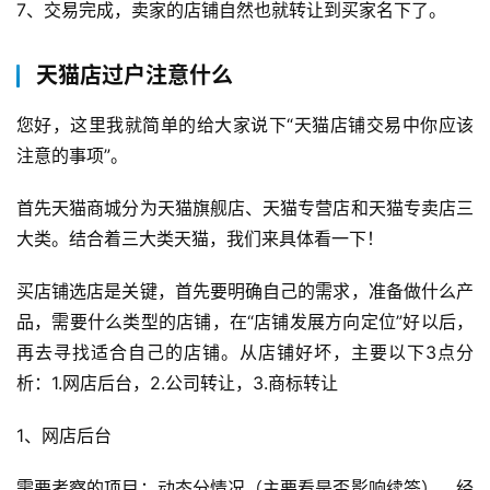
货
7、交易完成，卖家的店铺自然也就转让到买家名下了。
引
天猫店过户注意什么
流
推
您好，这里我就简单的给大家说下“天猫店铺交易中你应该
广
注意的事项”。
私
首先天猫商城分为天猫旗舰店、天猫专营店和天猫专卖店三
域
大类。结合着三大类天猫，我们来具体看一下！
社
群
买店铺选店是关键，首先要明确自己的需求，准备做什么产
品，需要什么类型的店铺，在“店铺发展方向定位”好以后，
问
再去寻找适合自己的店铺。从店铺好坏，主要以下3点分
答
析：1.网店后台，2.公司转让，3.商标转让
社
区
1、网店后台
需要考察的项目：动态分情况（主要看是否影响续签）、经