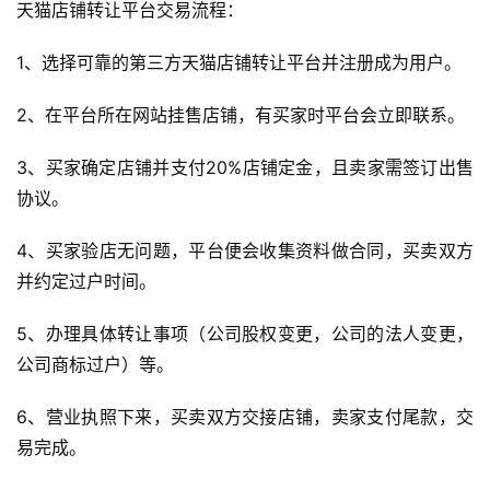
天猫店铺转让平台交易流程：
O
优
1、选择可靠的第三方天猫店铺转让平台并注册成为用户。
化
2、在平台所在网站挂售店铺，有买家时平台会立即联系。
A
i
3、买家确定店铺并支付20%店铺定金，且卖家需签订出售
观
协议。
察
4、买家验店无问题，平台便会收集资料做合同，买卖双方
电
并约定过户时间。
商
运
5、办理具体转让事项（公司股权变更，公司的法人变更，
营
公司商标过户）等。
登录
注册
直
6、营业执照下来，买卖双方交接店铺，卖家支付尾款，交
播
易完成。
带