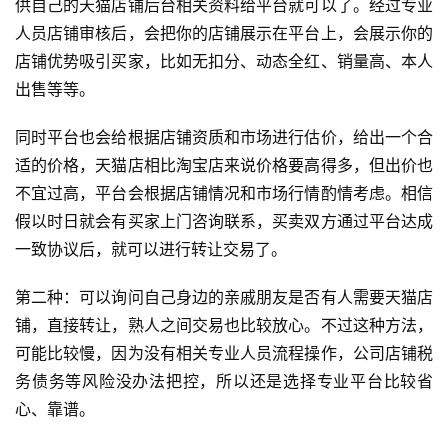
供自己的天猫店铺后台相关资料给平台就可以了。经过专业
人员店铺审核后，会把你的店铺展示在平台上，会展示你的
店铺优势吸引买家，比如无扣分、动态全红、销量高、本人
出售等等。
同时平台也会给根据店铺资质和市场进行估价，给出一个合
适的价格，天猫店相比淘宝店来说价格要高得多，但出价也
不宜过高，平台会根据店铺情况和市场行情酌情考虑。相信
假以时日就会有买家上门咨询联系，买卖双方通过平台达成
首
一致协议后，就可以进行转让交易了。
页
第二种：可以询问自己身边的亲戚朋友是否有人需要天猫店
自
铺，直接转让，熟人之间交易也比较放心。不过这种方法，
媒
可能比较慢，因为没有相关专业人员流程操作，公司店铺税
体
务债务等风险没办法把控，所以还是选择专业平台比较省
心、靠谱。
G
E