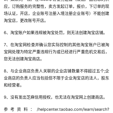
应，订购服务的完整性，卖方发起订单，报价，下订单的现
场认证，开店，企业账号注册入境注册企业账号）不能创建
淘宝店，更改账号开店。
6、淘宝账户如果违规被淘宝处罚，则无法创建淘宝店铺。
7、在淘宝网检查并确认您实际控制的其他淘宝账户已被淘
首
宝网处理为特定严重违规行为或已经进行严重危机交易后，
页
您无法创建淘宝商店。
自
8、与企业商店负责人关联的企业店铺数量不得超过五个;企
媒
业商店的负责人应当包括但不限于企业淘宝店的法人，股东
体
和经营者。
G
9、没有发出芝麻信用授权，也无法在淘宝网上创建商店。
E
O
参考资料：/helpcenter.taobao.com/learn/search?
优