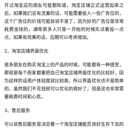
引
开过淘宝店的朋友可能都知道，淘宝店铺正式运营起来之
流
后，如果我们没有流量的话，可能需要投入一些广告位的，
推
这个广告位的价钱可能就说不准了，因为好的广告位是非常
广
耗费金钱的，通常很多人只是一开始的时候先试着投一点
点，如果有效果的话，后期可以考虑增加。
私
域
2、淘宝店铺界面优化
社
群
很多朋友在购买淘宝上的产品的时候，可能都有一种感觉，
那就是每个商家都要把自己淘宝店铺界面优化的比较好，因
问
为这样的话用户体验度就比较高，所以界面优化也不是简单
答
社
的，虽然我们不花钱就可以优化的很好了，但是这也非常需
区
要耗费时间和心思。
3、售后服务
可以说售后服务是决定着一个淘宝店铺能否良好生存下去的