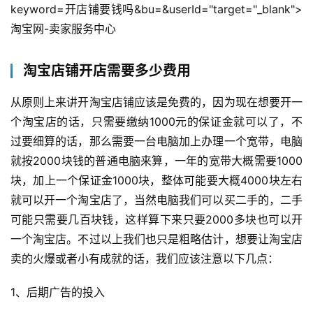
keyword=开店铺要钱吗&bu=&userId="target="_blank">
化
淘宝网-卖家服务中心
A
i
淘宝店铺开店需要多少费用
观
察
从原则上来讲开淘宝店铺应该是免费的，因为现在想要开一
个淘宝店的话，只需要缴纳1000元的保证金就可以了，不
电
过要细算的话，那么需要一台电脑加上办理一个宽带，电脑
商
就按2000块钱的普通电脑来算，一年的宽带大概需要1000
运
块，加上一个保证金1000块，整体可能要大概4000块左右
营
就可以开一个淘宝店了，当然电脑我们可以买二手的，二手
登录
注册
可能只需要几百块钱，这样算下来只要2000多块也可以开
直
一个淘宝店。不过以上我们也只是粗略估计，想要让淘宝店
播
卖的火爆或者小有成就的话，我们应该注意以下几点：
带
货
1、后期广告的投入