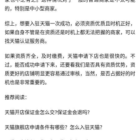
首
的，特别是中小型商家。
页
综上，想要入驻天猫一次成功，必须资质优质且时机正好，
自
如果自身不管是在资质还是时机上都无法把握的商家，可以
媒
找天猫认证服务商。
体
如果资质齐全，及时缴费，天猫申请下店也是很快的。不
G
过，能否成功申请下来，还要看我们是否具有资质优势，资
E
质更好的店铺明显更容易通过审核，当然，是否占据好的时
O
机也是非常重要的。
优
化
推荐阅读：
A
天猫开店保证金怎么交?保证金会退吗?
i
观
天猫旗舰店申请条件有哪些？怎么入驻天猫？
察