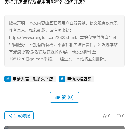
天猫开店流程及费用有哪些？如何开店？
电
商
运
版权声明：本文内容由互联网用户自发贡献，该文观点仅代表
营
作者本人。如若转载，请注明出处：
https://www.rongtui.com/2325.html。本站仅提供信息存储
登录
注册
空间服务，不拥有所有权，不承担相关法律责任。如发现本站
直
有涉嫌抄袭侵权/违法违规的内容， 请发送邮件至
播
带
2951220@qq.com举报，一经查实，本站将立刻删除。
货
申请天猫一般多久下店
申请天猫店铺
引
流
推
赞
(0)
广
生成海报
0
0
私
域