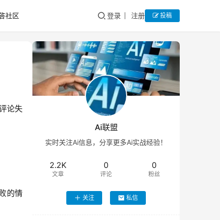
答社区
登录
注册
投稿
评论失
Ai联盟
实时关注Ai信息，分享更多Ai实战经验！
2.2K
0
0
文章
评论
粉丝
败的情
关注
私信