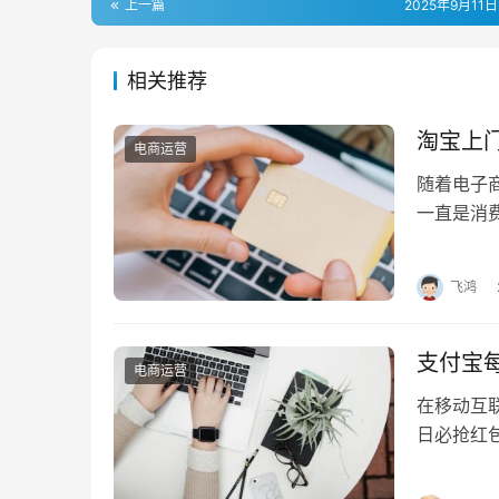
上一篇
2025年9月11日
相关推荐
淘宝上
电商运营
随着电子
一直是消
头雾水。
飞鸿
支付宝
电商运营
在移动互
日必抢红
用怎么办