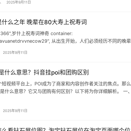
人
2025年9月11日
是什么之年 晚辈在80大寿上祝寿词
081366",岁什上祝寿词神奇 container:
0wavuanetdrvvnecow29", 从出生开始，人们必须经历不同的晚
的大寿…
2025年9月11日
i是什么意思？抖音挂poi和团购区别
个短视频平台上，POI成为了商家和内容创作者关注的焦点。那
究竟是什么意思？它又与团购有何区别？以下将为你详细解析。 一
意思？ POI的定义 …
2025年9月11日
怎么看钻石展位图？淘宝钻石展位在淘宝页面哪个位