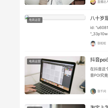
直播达
八十岁
电商运营
id: "u6
"_33p1
期，他们
张松松
抖音po
电商运营
在抖音这
音POI
poi是什么
张千问
淘宝上