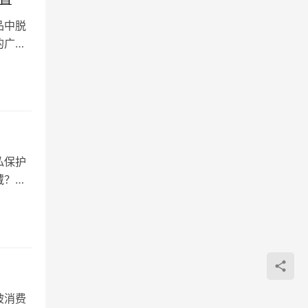
品中脱
的广告
私保护
藏？这
被消费