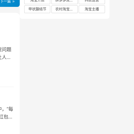
淘宝开店
拼多多双十二
抖店运营
下一篇
甲状腺结节
农村淘宝店铺
淘宝主播
货问题
让人一
，“每
红包没