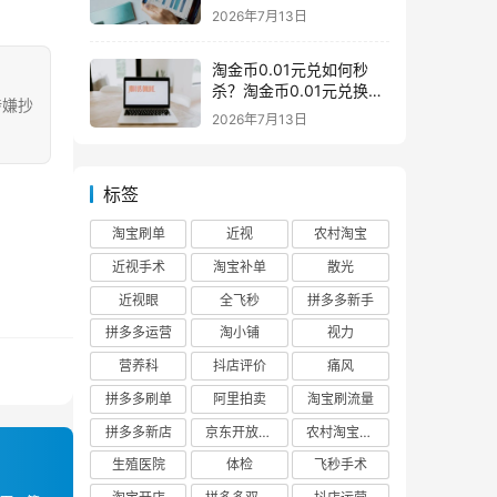
么意思一般下架是为什么
2026年7月13日
淘金币0.01元兑如何秒
杀？淘金币0.01元兑换在
涉嫌抄
哪如何兑换
2026年7月13日
标签
淘宝刷单
近视
农村淘宝
近视手术
淘宝补单
散光
近视眼
全飞秒
拼多多新手
拼多多运营
淘小铺
视力
营养科
抖店评价
痛风
拼多多刷单
阿里拍卖
淘宝刷流量
拼多多新店
京东开放平台
农村淘宝快递
生殖医院
体检
飞秒手术