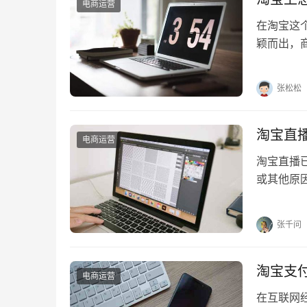
电商运营
在淘宝这
颖而出，
形式，备
张松松
淘宝直
电商运营
淘宝直播
或其他原
一操作又
张千问
淘宝支
电商运营
在互联网