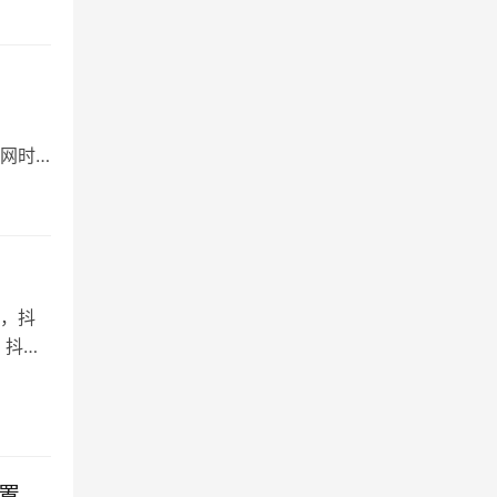
辈网时
么，抖
、抖音
置