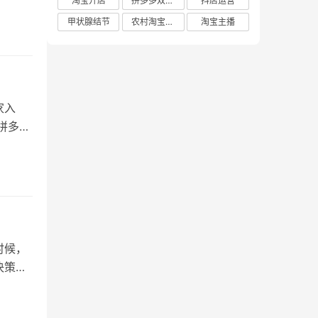
淘宝开店
拼多多双十二
抖店运营
甲状腺结节
农村淘宝店铺
淘宝主播
家入
拼多多
时候，
决策。