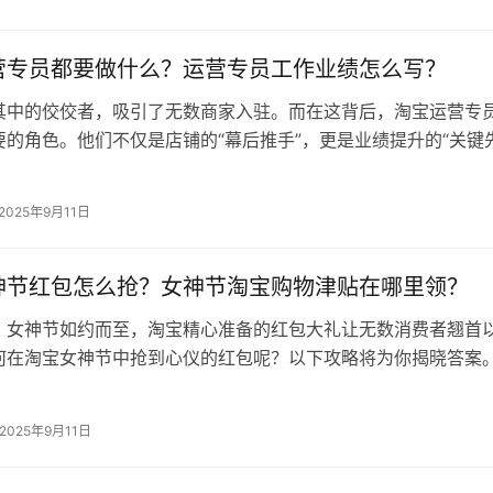
营专员都要做什么？运营专员工作业绩怎么写？
其中的佼佼者，吸引了无数商家入驻。而在这背后，淘宝运营专
要的角色。他们不仅是店铺的“幕后推手”，更是业绩提升的“关键
宝运营专员究竟都要做些什么…
2025年9月11日
神节红包怎么抢？女神节淘宝购物津贴在哪里领？
，女神节如约而至，淘宝精心准备的红包大礼让无数消费者翘首
何在淘宝女神节中抢到心仪的红包呢？以下攻略将为你揭晓答案。
节红包怎么抢？ 提前关注活动信…
2025年9月11日