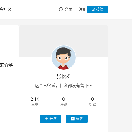
答社区
登录
注册
投稿
来介绍
张松松
这个人很懒，什么都没有留下～
2.1K
0
0
文章
评论
粉丝
关注
私信