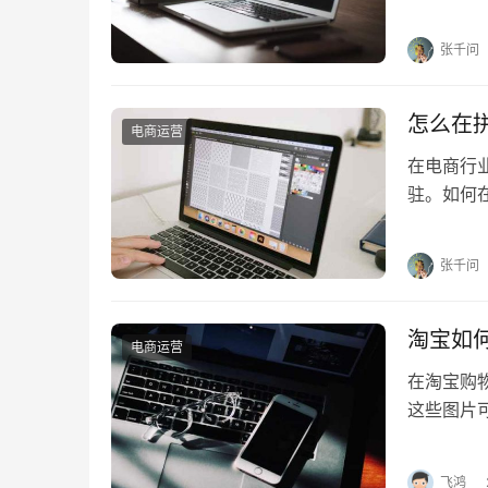
为一款辅
张千问
怎么在
电商运营
在电商行
驻。如何
卖东西？ 
张千问
淘宝如
电商运营
在淘宝购
这些图片
如何取消
飞鸿