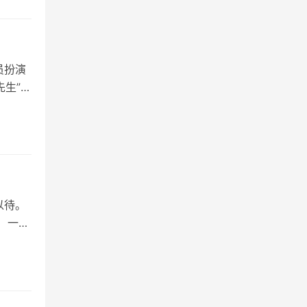
员扮演
先生”。
以待。
 一、