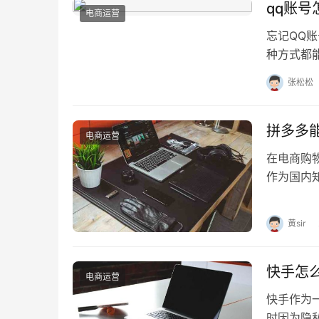
qq账
电商运营
忘记QQ
种方式都
用，也能
张松松
拼多多
电商运营
在电商购
作为国内
能 货到付
黄sir
快手怎
电商运营
快手作为
时因为隐