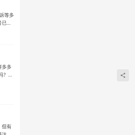
诉等多
号已停
拼多多
吗？
，但有
择注销