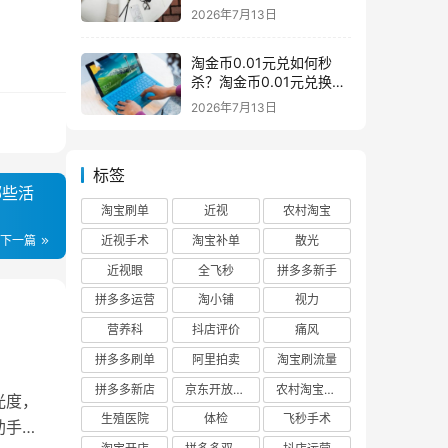
么意思一般下架是为什么
2026年7月13日
淘金币0.01元兑如何秒
杀？淘金币0.01元兑换在
哪如何兑换
2026年7月13日
标签
哪些活
淘宝刷单
近视
农村淘宝
近视手术
淘宝补单
散光
下一篇
近视眼
全飞秒
拼多多新手
拼多多运营
淘小铺
视力
营养科
抖店评价
痛风
拼多多刷单
阿里拍卖
淘宝刷流量
拼多多新店
京东开放平台
农村淘宝快递
光度，
生殖医院
体检
飞秒手术
助手作