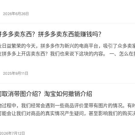
助商家进行关键词设置的工具，在提…
2026年6月26日
拼多多卖东西？拼多多卖东西能赚钱吗？
业日益繁荣的今天，拼多多作为新兴的电商平台，吸引了众多卖
在拼多多上开店卖东西？我们也来说下这块的内容。 一、怎么在
1.注册账号并入驻：在拼多多官…
2025年9月11日
何取消带图介绍？淘宝如何撤销介绍
物过程中，我们经常会遇到一些商品评价里带有图片的情况。有
可能会让我们对商品的真实情况产生疑问，甚至影响我们的购买
淘宝上的带图评价呢？本文将为您详…
2026年7月12日