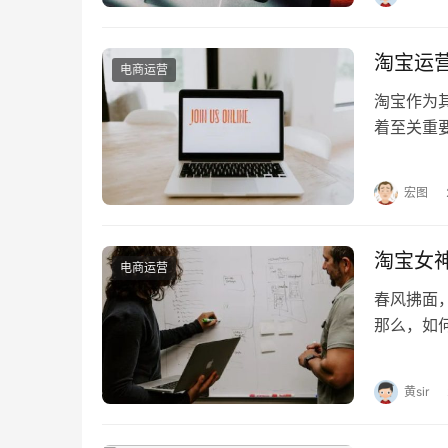
淘宝运
电商运营
淘宝作为
着至关重
那么，淘
宏图
淘宝女
电商运营
春风拂面
那么，如
淘宝女神
黄sir