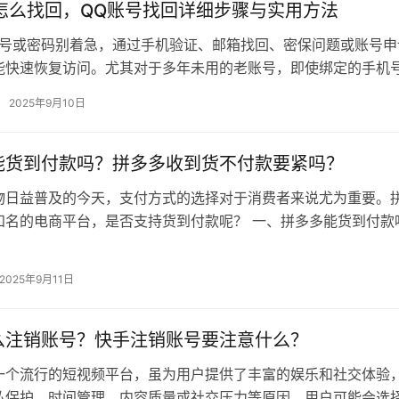
号怎么找回，QQ账号找回详细步骤与实用方法
账号或密码别着急，通过手机验证、邮箱找回、密保问题或账号申
能快速恢复访问。尤其对于多年未用的老账号，即使绑定的手机
通过填写历史资料或好友辅助验证…
2025年9月10日
能货到付款吗？拼多多收到货不付款要紧吗？
物日益普及的今天，支付方式的选择对于消费者来说尤为重要。
知名的电商平台，是否支持货到付款呢？ 一、拼多多能货到付款
款服务 拼多多平台确实提供了…
2025年9月11日
么注销账号？快手注销账号要注意什么？
一个流行的短视频平台，虽为用户提供了丰富的娱乐和社交体验
私保护、时间管理、内容质量或社交压力等原因，用户可能会选