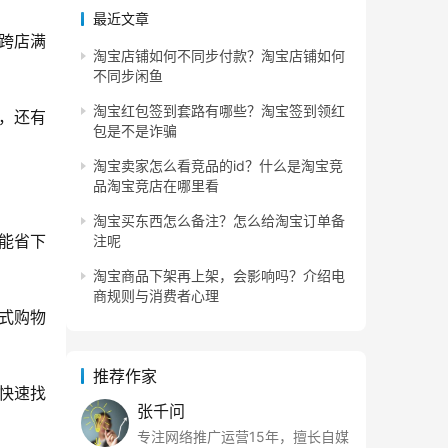
最近文章
和跨店满
淘宝店铺如何不同步付款？淘宝店铺如何
不同步闲鱼
淘宝红包签到套路有哪些？淘宝签到领红
元，还有
包是不是诈骗
淘宝卖家怎么看竞品的id？什么是淘宝竞
品淘宝竞店在哪里看
淘宝买东西怎么备注？怎么给淘宝订单备
能省下
注呢
淘宝商品下架再上架，会影响吗？介绍电
商规则与消费者心理
式购物
推荐作家
快速找
张千问
专注网络推广运营15年，擅长自媒