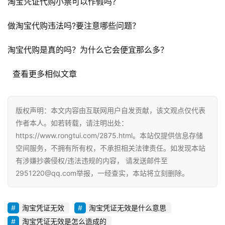
淘宝凭证代购小票可以作假吗？
体
做淘宝代购违法吗?要注意哪些问题？
G
E
淘宝代购是真的吗？为什么它会便宜那么多？
O
优
  查看更多相似文章
化
版权声明：本文内容由互联网用户自发贡献，该文观点仅代表
A
作者本人。如若转载，请注明出处：
i
观
https://www.rongtui.com/2875.html。本站仅提供信息存储
察
空间服务，不拥有所有权，不承担相关法律责任。如发现本站
有涉嫌抄袭侵权/违法违规的内容， 请发送邮件至
2951220@qq.com举报，一经查实，本站将立刻删除。
电
商
运
淘宝凭证无效
淘宝凭证无效是什么意思
营
淘宝凭证无效是怎么造成的