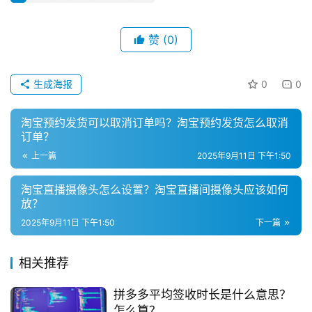
登录
注册
直
播
赞
(0)
带
货
生成海报
0
0
引
淘宝预约发货可以取消订单吗？淘宝预约发货怎么取消
流
订单？
推
上一篇
2025年9月11日 下午1:50
广
淘宝直播摄像头怎么设置？淘宝直播间摄像头应该如何
私
放？
域
2025年9月11日 下午1:50
下一篇
社
群
相关推荐
问
拼多多平均签收时长是什么意思？
答
怎么算？