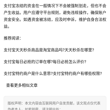
页
支付宝冻结的资金在一般情况下不会被强制划走，但也不会
产生收益。用户应遵守平台规则，避免违规操作，确保账户
自
资金安全。如遇资金被冻结，应及时申诉，维护自身合法权
媒
益。
体
推荐阅读：
G
E
支付宝天天秒杀商品是淘宝商品吗?天天秒杀在哪里?
O
优
支付宝每日必抢的订单在哪?每日必抢怎么评价?
化
支付宝特约商户是什么意思?支付宝特约商户有哪些权限?
A
  查看更多相似文章
i
观
察
版权声明：本文内容由互联网用户自发贡献，该文观点仅代表
作者本人。如若转载，请注明出处：