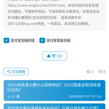
电
https://www.rongtui.com/2930.html。本站仅提供信息存储
商
空间服务，不拥有所有权，不承担相关法律责任。如发现本站
运
有涉嫌抄袭侵权/违法违规的内容， 请发送邮件至
营
2951220@qq.com举报，一经查实，本站将立刻删除。
登录
注册
直
播
支付宝冻结的钱
支付宝资金冻结
带
货
赞
(0)
引
流
生成海报
0
0
推
广
2025年快递大概什么时候停运？2025国家会取消快递
行业吗？
私
上一篇
2025年9月11日 下午1:50
域
社
支付宝交易记录保存多长时间？交易记录在哪个位置？