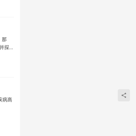
。那
并探讨
疾病高