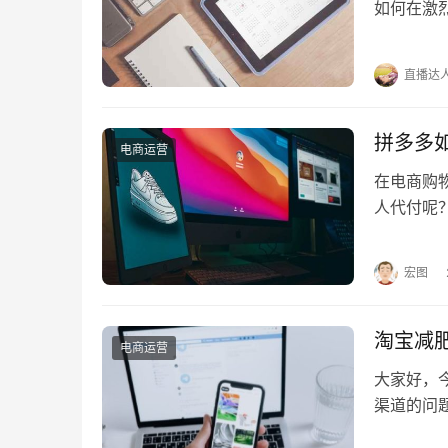
如何在激
个方法有哪
直播达
拼多多
电商运营
在电商购
人代付呢
何找人代付
宏图
淘宝减
电商运营
大家好，
渠道的问
本篇文章