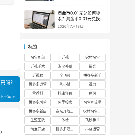
淘金币0.01元兑如何秒
杀？淘金币0.01元兑换在
哪如何兑换
2026年7月13日
标签
淘宝刷单
近视
农村淘宝
近视手术
淘宝补单
散光
近视眼
全飞秒
拼多多新手
度高吗？
拼多多运营
淘小铺
视力
营养科
抖店评价
痛风
下一篇
拼多多刷单
阿里拍卖
淘宝刷流量
拼多多新店
京东开放平台
农村淘宝快递
生殖医院
体检
飞秒手术
淘宝开店
拼多多双十二
抖店运营
？