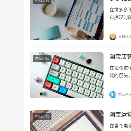
电商运营
在拼多多
包提现时
多多钱包提
直播达
淘宝店
电商运营
在如今这
域的巨头
店铺推荐
电商创
淘宝运
电商运营
在当今电