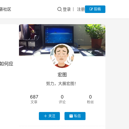
答社区
登录
注册
投稿
如何应
宏图
努力，大展宏图！
687
0
0
文章
评论
粉丝
关注
私信