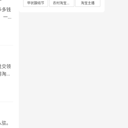
甲状腺结节
农村淘宝店铺
淘宝主播
多多钱
 一、
社交领
将淘宝
入驻。