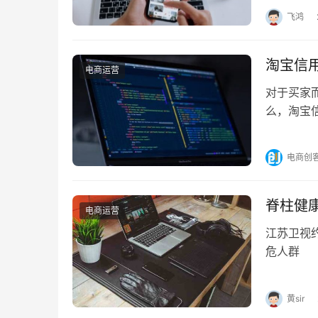
飞鸿
淘宝信
电商运营
对于买家
么，淘宝
如何提升
电商创
脊柱健
电商运营
江苏卫视约
危人群
黄sir