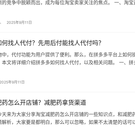
烈的竞争中脱颖而出，成为每位淘宝卖家关注的焦点。 一、淘宝
些？ 1.精准定位：明确店铺…
人
2025年9月11日
如何找人代付？先用后付能找人代付吗？
物中，代付功能为用户提供了便利。那么，在拼多多平台上如何
？本文将详细介绍拼多多如何找人代付，以及相关问题。 一、拼
？ 普通代付流程 （1）选择…
2025年9月11日
肥药怎么开店铺？减肥药拿货渠道
今天来为大家分享淘宝减肥药怎么开店铺的一些知识点，和减肥
题解析，大家要是都明白，那么可以忽略，如果不太清楚的话可
，相信很大概率可以解决您的问题，…