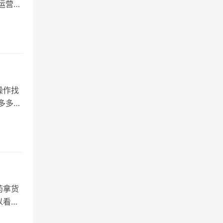
运营7
操作找
多多如
药拿货
以看看