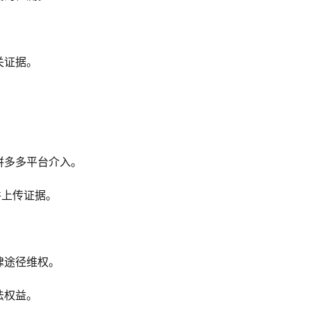
关证据。
。
拼多多平台介入。
并上传证据。
律途径维权。
法权益。