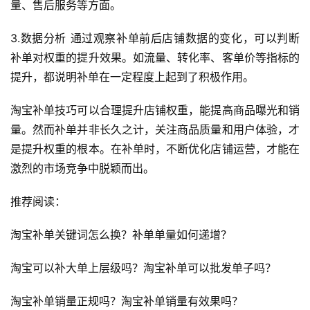
量、售后服务等方面。
首
3.数据分析 通过观察补单前后店铺数据的变化，可以判断
页
补单对权重的提升效果。如流量、转化率、客单价等指标的
提升，都说明补单在一定程度上起到了积极作用。
自
媒
淘宝补单技巧可以合理提升店铺权重，能提高商品曝光和销
体
量。然而补单并非长久之计，关注商品质量和用户体验，才
是提升权重的根本。在补单时，不断优化店铺运营，才能在
G
激烈的市场竞争中脱颖而出。
E
O
推荐阅读：
优
化
淘宝补单关键词怎么换？补单单量如何递增？
A
淘宝可以补大单上层级吗？淘宝补单可以批发单子吗？
i
观
淘宝补单销量正规吗？淘宝补单销量有效果吗？