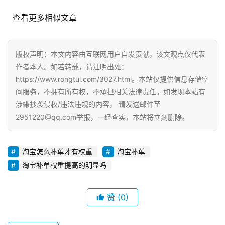
察
  查看更多相似文章
电
商
版权声明：本文内容由互联网用户自发贡献，该文观点仅代表
运
作者本人。如若转载，请注明出处：
营
https://www.rongtui.com/3027.html。本站仅提供信息存储空
登录
注册
间服务，不拥有所有权，不承担相关法律责任。如发现本站有
直
涉嫌抄袭侵权/违法违规的内容， 请发送邮件至
播
2951220@qq.com举报，一经查实，本站将立刻删除。
带
货
淘宝怎么补单才有权重
淘宝补单
引
淘宝补单权重提高的明显吗
流
推
广
赞
(0)
私