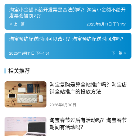
带
淘宝小金额不给开发票是合法的吗？淘宝小金额不给开
货
发票会被罚吗？
上一篇
2025年9月11日 下午1:51
引
流
淘宝预约配送时间可以改吗？淘宝预约配送时间准吗？
推
广
2025年9月11日 下午1:51
下一篇
私
相关推荐
域
社
淘宝复购是算全站推广吗？淘宝店
群
铺全站推广的投放方法
问
2026年6月30日
答
社
淘宝春节过后有活动吗？淘宝春节
区
期间有活动吗？