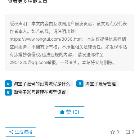
  查看更多相似文章
G
E
O
版权声明：本文内容由互联网用户自发贡献，该文观点仅代表
优
作者本人。如若转载，请注明出处：
化
https://www.rongtui.com/3036.html。本站仅提供信息存储
空间服务，不拥有所有权，不承担相关法律责任。如发现本站
A
有涉嫌抄袭侵权/违法违规的内容， 请发送邮件至
i
2951220@qq.com举报，一经查实，本站将立刻删除。
观
察
淘宝子账号的设置流程是什么
淘宝子账号管理
电
淘宝子账号管理在哪里设置
商
运
营
赞
(0)
登录
注册
直
生成海报
0
0
播