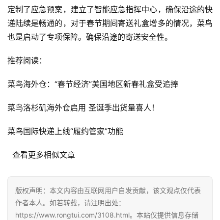
定制了应急预案，建立了智能应急指挥中心，确保沿途的快
递陆续是畅通的，对于春节期间寄送礼盒增多的情况，菜鸟
也是启动了专项保障。确保沿途的寄送安全性。
推荐阅读：
菜鸟海外仓：“春节经济”美国地区新春礼盒受追捧
首
页
菜鸟洛杉矶海外仓启用 圣诞季出货量喜人！
自
菜鸟国际快递上线“履约管家”功能
媒
体
  查看更多相似文章
G
E
版权声明：本文内容由互联网用户自发贡献，该文观点仅代表
O
作者本人。如若转载，请注明出处：
优
https://www.rongtui.com/3108.html。本站仅提供信息存储