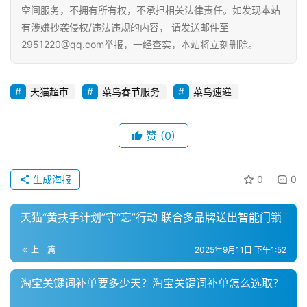
化
空间服务，不拥有所有权，不承担相关法律责任。如发现本站
有涉嫌抄袭侵权/违法违规的内容， 请发送邮件至
A
2951220@qq.com举报，一经查实，本站将立刻删除。
i
观
察
天猫超市
菜鸟春节服务
菜鸟速递
电
赞
(0)
商
运
营
生成海报
0
0
登录
注册
直
天猫“黄扶手计划”守“忘”行动 联合多品牌送出智能门锁
播
带
上一篇
2025年9月11日 下午1:52
货
淘宝关键词补单要多少天？淘宝关键词补单怎么选取？
引