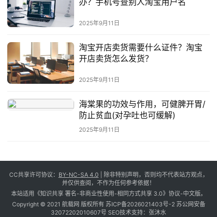
办？手机号查别人淘宝用户名
2025年9月11日
淘宝开店卖货需要什么证件？淘宝
开店卖货怎么发货？
2025年9月11日
海棠果的功效与作用，可健脾开胃/
防止贫血(对孕吐也可缓解)
2025年9月11日
CC共享许可协议：
BY-NC-SA 4.0
| 除非特别声明，否则均不代表站方观点，
并仅供查阅，不作为任何参考依据！
本站适用《知识共享 署名-非商业性使用-相同方式共享 3.0》协议-中文版。
Copyright © 2021 航载网 版权所有
苏ICP备2026021403号-2
苏公网安备
32072202010607号
SEO技术支持：
张沐水