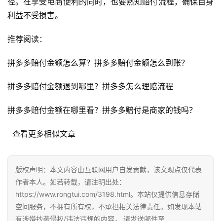
径。在享受电商便利的同时，也要熟知赔付流程，确保自身
自
利益不受损害。
媒
体
推荐阅读：
G
拼多多赔付金额怎么算？拼多多赔付金额怎么到账？
E
O
拼多多赔付金额退到哪里？拼多多怎么理赔流程
优
化
拼多多赔付金额在哪里看？拼多多赔付是商家的钱吗？
A
  查看更多相似文章
i
观
察
版权声明：本文内容由互联网用户自发贡献，该文观点仅代表
作者本人。如若转载，请注明出处：
https://www.rongtui.com/3198.html。本站仅提供信息存储
电
空间服务，不拥有所有权，不承担相关法律责任。如发现本站
商
有涉嫌抄袭侵权/违法违规的内容， 请发送邮件至
运