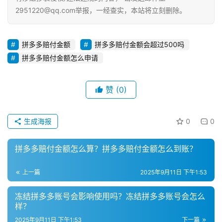
营
2951220@qq.com举报，一经查实，本站将立刻删除。
登录
注册
直
拼多多赔付金额
拼多多赔付金额会超过500吗
播
拼多多赔付金额怎么申请
带
货
赞
(0)
引
流
生成海报
0
0
推
广
拼多多赔付金额怎么算？拼多多赔付金额怎么到账？
私
上一篇
2025年9月11日 下午1:53
域
社
冻结拼多多账号会影响使用吗？冻结拼多多账号会怎么
群
样？
2025年9月11日 下午1:53
下一篇