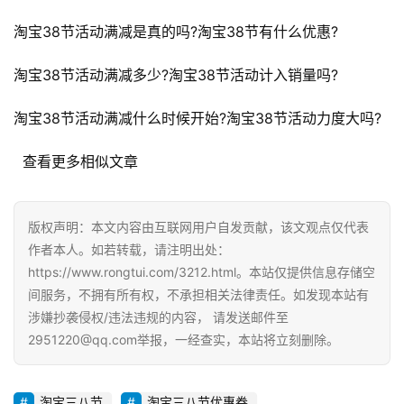
A
淘宝38节活动满减是真的吗?淘宝38节有什么优惠?
i
观
淘宝38节活动满减多少?淘宝38节活动计入销量吗?
察
淘宝38节活动满减什么时候开始?淘宝38节活动力度大吗?
电
商
  查看更多相似文章
运
营
登录
注册
版权声明：本文内容由互联网用户自发贡献，该文观点仅代表
直
作者本人。如若转载，请注明出处：
播
https://www.rongtui.com/3212.html。本站仅提供信息存储空
带
间服务，不拥有所有权，不承担相关法律责任。如发现本站有
货
涉嫌抄袭侵权/违法违规的内容， 请发送邮件至
2951220@qq.com举报，一经查实，本站将立刻删除。
引
流
推
淘宝三八节
淘宝三八节优惠券