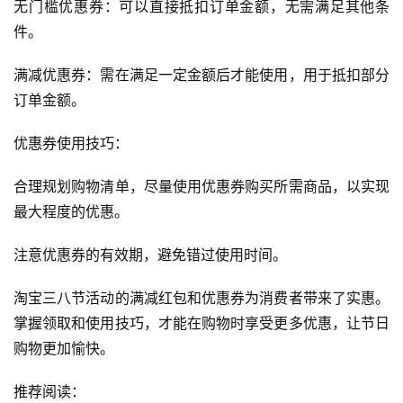
无门槛优惠券：可以直接抵扣订单金额，无需满足其他条
件。
满减优惠券：需在满足一定金额后才能使用，用于抵扣部分
订单金额。
首
页
优惠券使用技巧：
合理规划购物清单，尽量使用优惠券购买所需商品，以实现
自
媒
最大程度的优惠。
体
注意优惠券的有效期，避免错过使用时间。
G
淘宝三八节活动的满减红包和优惠券为消费者带来了实惠。
E
掌握领取和使用技巧，才能在购物时享受更多优惠，让节日
O
优
购物更加愉快。
化
推荐阅读：