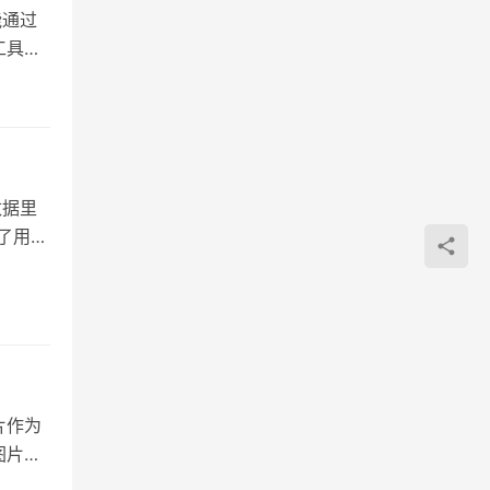
能通过
工具，
数据里
了用户
片作为
图片