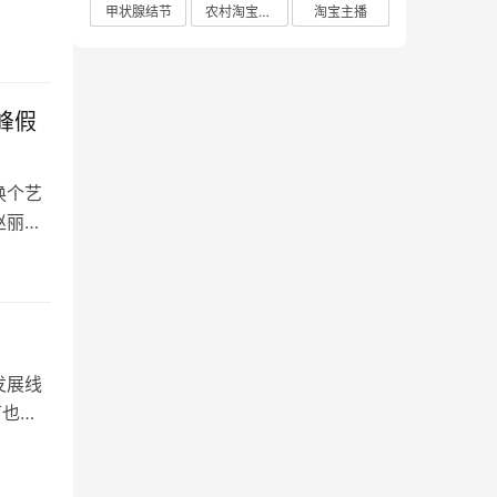
甲状腺结节
农村淘宝店铺
淘宝主播
峰假
换个艺
赵丽颖
发展线
下也是