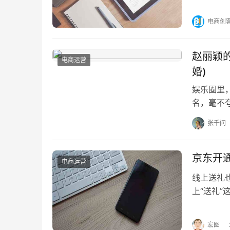
一、202
电商创
赵丽颖
电商运营
婚)
娱乐圈里
名，毫不
来自农村
张千问
京东开通
电商运营
线上送礼
上“送礼
专程开通
宏图