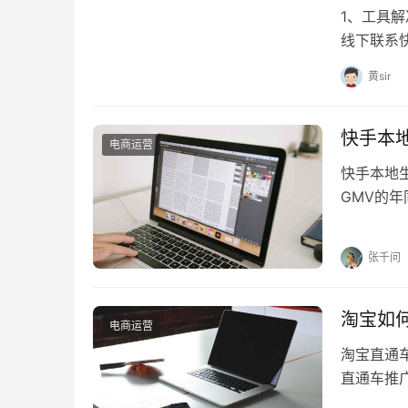
1、工具
线下联系
帮助商家
黄sir
快手本地
电商运营
快手本地
GMV的
对于本地
张千问
淘宝如
电商运营
淘宝直通
直通车推
呢？本文