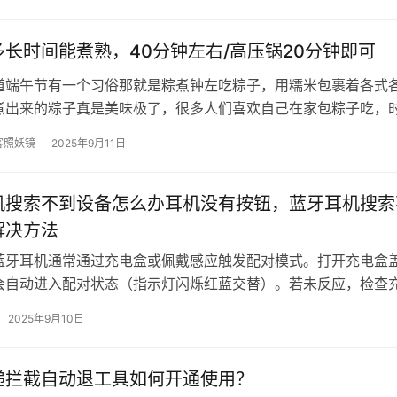
长时间能煮熟，40分钟左右/高压锅20分钟即可
道端午节有一个习俗那就是粽煮钟左吃粽子，用糯米包裹着各式
煮出来的粽子真是美味极了，很多人们喜欢自己在家包粽子吃，
粽子煮多长时间能煮熟呢？没煮熟或…
客照妖镜
2025年9月11日
机搜索不到设备怎么办耳机没有按钮，蓝牙耳机搜索
解决方法
蓝牙耳机通常通过充电盒或佩戴感应触发配对模式。打开充电盒
会自动进入配对状态（指示灯闪烁红蓝交替）。若未反应，检查
藏的配对键（如长按盒内按键3-5…
2025年9月10日
递拦截自动退工具如何开通使用？