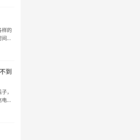
各样的
时间熟
不到
盖子，
充电盒