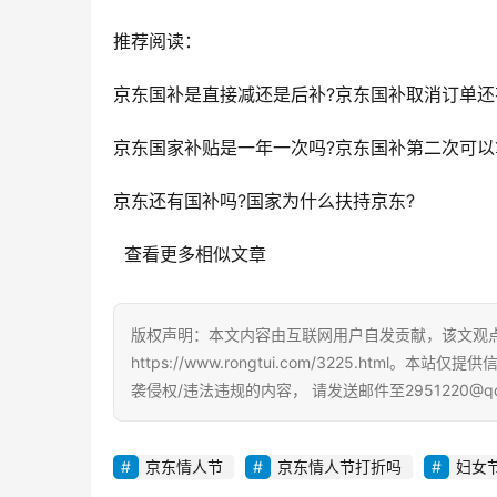
推荐阅读：
京东国补是直接减还是后补?京东国补取消订单还
京东国家补贴是一年一次吗?京东国补第二次可以
京东还有国补吗?国家为什么扶持京东?
  查看更多相似文章
版权声明：本文内容由互联网用户自发贡献，该文观
https://www.rongtui.com/3225.h
袭侵权/违法违规的内容， 请发送邮件至2951220@
京东情人节
京东情人节打折吗
妇女