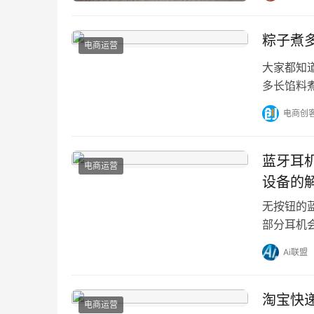
粽子煮多
电商运营
大家都知
多长馅料
分神奇那
电商创
蓝牙耳
电商运营
设备的
无按钮的
部分耳机
是否有隐
Ai联盟
淘宝快
电商运营