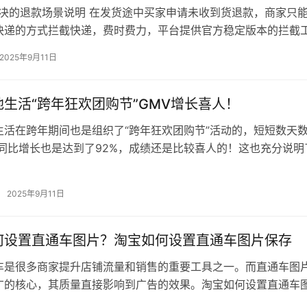
解决的退款场景说明 在发货途中买家申请未收到货退款，商家只
快递的方式拦截快递，费时费力，平台提供官方稳定版本的拦截
直接触发快递拦截指令并极速完成…
2025年9月11日
生活“跨年狂欢团购节”GMV增长喜人！
生活在跨年期间也是组织了“跨年狂欢团购节”活动的，短短数天
年同比增长也是达到了92%，成绩还是比较喜人的！这也充分说明
生活的需求是比较大的。 快…
2025年9月11日
何设置直通车图片？淘宝如何设置直通车图片保存
车是很多商家提升店铺流量和销售的重要工具之一。而直通车图
广的核心，其质量直接影响到广告的效果。淘宝如何设置直通车
将为你详细解析，让你轻松掌握直通车…