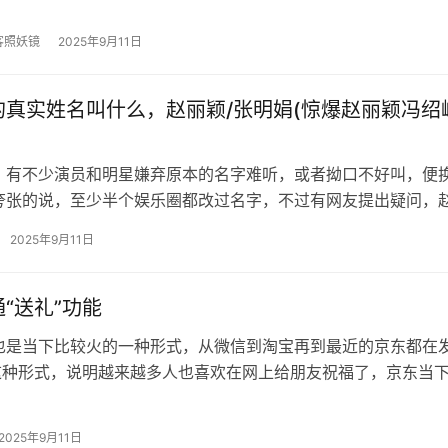
5年淘宝网店转让价格影响…
客照妖镜
2025年9月11日
的真实姓名叫什么，赵丽颖/张明娟(惊爆赵丽颖冯绍
，有不少演员和明星嫌弃原本的名字难听，或者拗口不好叫，便
夸张的说，至少半个娱乐圈都改过名字，不过有网友提出疑问，
，她是不是改过名字？赵丽颖的真实…
2025年9月11日
“送礼”功能
也是当下比较火的一种形式，从微信到淘宝再到最近的京东都在
”这种形式，说明越来越多人也喜欢在网上给朋友祝福了，京东当
了“送礼”功能，能让用户在平台…
2025年9月11日