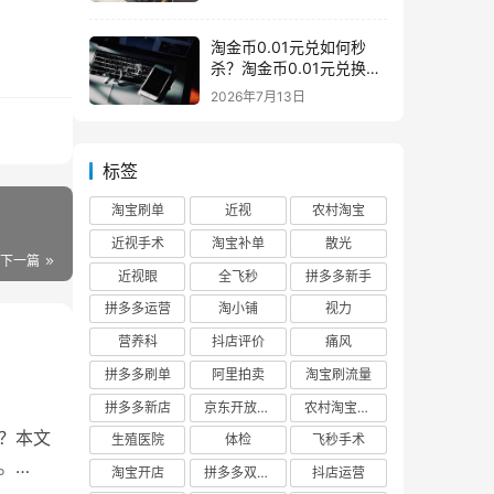
淘金币0.01元兑如何秒
杀？淘金币0.01元兑换在
哪如何兑换
2026年7月13日
标签
淘宝刷单
近视
农村淘宝
近视手术
淘宝补单
散光
下一篇
近视眼
全飞秒
拼多多新手
拼多多运营
淘小铺
视力
营养科
抖店评价
痛风
拼多多刷单
阿里拍卖
淘宝刷流量
拼多多新店
京东开放平台
农村淘宝快递
？本文
生殖医院
体检
飞秒手术
。
淘宝开店
拼多多双十二
抖店运营