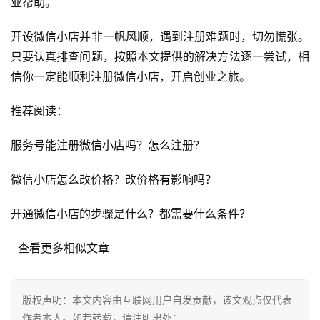
业帮助。
优
化
开设微信小店并非一帆风顺，遇到注册难题时，切勿慌张。
只要认真排查问题，按照本文提供的解决方法逐一尝试，相
A
信你一定能顺利注册微信小店，开启创业之旅。
i
观
推荐阅读：
察
服务号能注册微信小店吗？怎么注册？
电
商
微信小店怎么改价格？改价格有影响吗？
运
营
开通微信小店的步骤是什么？都需要什么条件？
登录
注册
直
  查看更多相似文章
播
带
货
版权声明：本文内容由互联网用户自发贡献，该文观点仅代表
作者本人。如若转载，请注明出处：