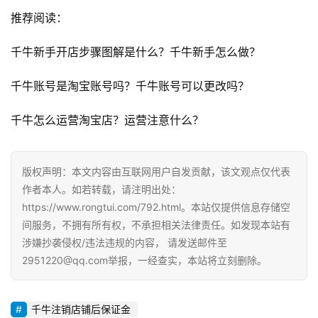
体
推荐阅读：
G
千牛新手开店步骤图解是什么？千牛新手怎么做？
E
O
千牛账号是淘宝账号吗？千牛账号可以更改吗？
优
化
千牛怎么运营淘宝店？运营注意什么？
A
版权声明：本文内容由互联网用户自发贡献，该文观点仅代表
i
作者本人。如若转载，请注明出处：
观
https://www.rongtui.com/792.html。本站仅提供信息存储空
察
间服务，不拥有所有权，不承担相关法律责任。如发现本站有
涉嫌抄袭侵权/违法违规的内容， 请发送邮件至
电
2951220@qq.com举报，一经查实，本站将立刻删除。
商
运
营
千牛注销店铺后保证金