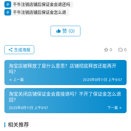
登录
注册
千牛注销店铺后保证金会退还吗
直
千牛注销店铺后保证金怎么退
播
带
货
赞
(0)
引
生成海报
0
0
流
推
淘宝店被释放了是什么意思？店铺彻底释放还能再开
广
吗？
上一篇
2025年9月11日 上午9:57
私
域
淘宝关闭店铺保证金会直接退吗？不开了保证金怎么退
社
回？
群
2025年9月11日 上午9:57
下一篇
问
相关推荐
答