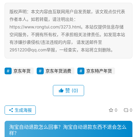
电
商
版权声明：本文内容由互联网用户自发贡献，该文观点仅代表
运
作者本人。如若转载，请注明出处：
营
https://www.rongtui.com/3273.html。本站仅提供信息存储
登录
注册
空间服务，不拥有所有权，不承担相关法律责任。如发现本站
直
有涉嫌抄袭侵权/违法违规的内容， 请发送邮件至
播
2951220@qq.com举报，一经查实，本站将立刻删除。
带
货
京东年货
京东年货消费
京东特产年货
引
流
赞
(0)
推
广
生成海报
0
0
私
域
淘宝自动退款怎么回事？淘宝自动退款东西不退会怎么
社
样？