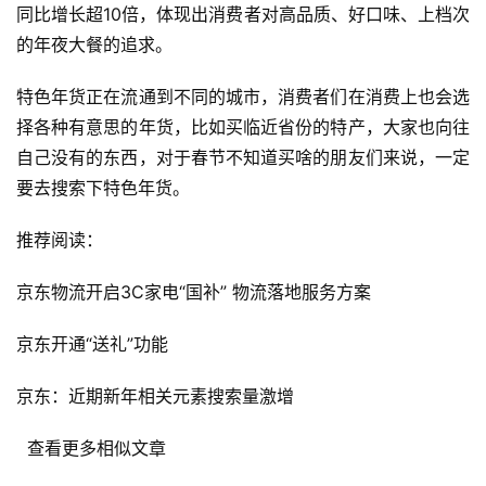
同比增长超10倍，体现出消费者对高品质、好口味、上档次
页
的年夜大餐的追求。
自
特色年货正在流通到不同的城市，消费者们在消费上也会选
媒
择各种有意思的年货，比如买临近省份的特产，大家也向往
体
自己没有的东西，对于春节不知道买啥的朋友们来说，一定
G
要去搜索下特色年货。
E
O
推荐阅读：
优
化
京东物流开启3C家电“国补” 物流落地服务方案
京东开通“送礼”功能
A
i
京东：近期新年相关元素搜索量激增
观
察
  查看更多相似文章