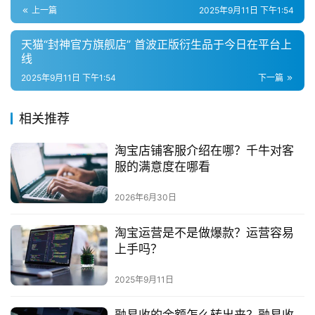
群
上一篇
2025年9月11日 下午1:54
问
天猫“封神官方旗舰店” 首波正版衍生品于今日在平台上
线
答
社
2025年9月11日 下午1:54
下一篇
区
相关推荐
淘宝店铺客服介绍在哪？千牛对客
服的满意度在哪看
2026年6月30日
淘宝运营是不是做爆款？运营容易
上手吗？
2025年9月11日