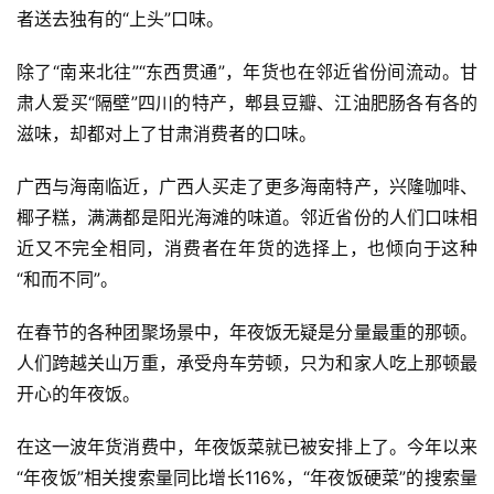
者送去独有的“上头”口味。
除了“南来北往”“东西贯通”，年货也在邻近省份间流动。甘
肃人爱买“隔壁”四川的特产，郫县豆瓣、江油肥肠各有各的
滋味，却都对上了甘肃消费者的口味。
广西与海南临近，广西人买走了更多海南特产，兴隆咖啡、
椰子糕，满满都是阳光海滩的味道。邻近省份的人们口味相
近又不完全相同，消费者在年货的选择上，也倾向于这种
“和而不同”。
在春节的各种团聚场景中，年夜饭无疑是分量最重的那顿。
人们跨越关山万重，承受舟车劳顿，只为和家人吃上那顿最
开心的年夜饭。
在这一波年货消费中，年夜饭菜就已被安排上了。今年以来
“年夜饭”相关搜索量同比增长116%，“年夜饭硬菜”的搜索量
首