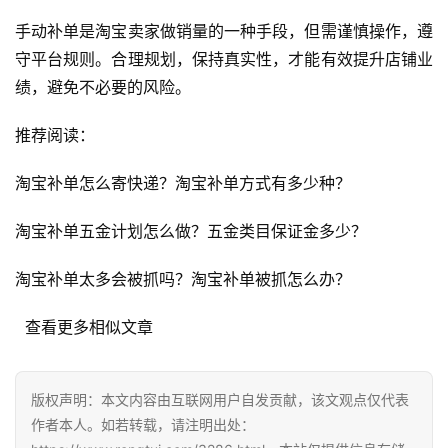
优
化
手动补单是淘宝卖家做销量的一种手段，但需谨慎操作，遵
守平台规则。合理规划，保持真实性，才能有效提升店铺业
A
绩，避免不必要的风险。
i
观
推荐阅读：
察
淘宝补单怎么寄快递？淘宝补单方式有多少种？
电
淘宝补单五金计划怎么做？五金类目保证金多少？
商
运
淘宝补单太多会被抓吗？淘宝补单被抓怎么办？
营
登录
注册
  查看更多相似文章
直
播
带
版权声明：本文内容由互联网用户自发贡献，该文观点仅代表
货
作者本人。如若转载，请注明出处：