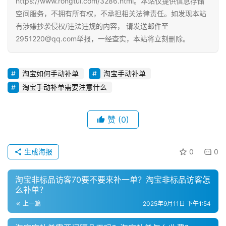
https://www.rongtui.com/3286.html。本站仅提供信息存储
引
空间服务，不拥有所有权，不承担相关法律责任。如发现本站
流
有涉嫌抄袭侵权/违法违规的内容， 请发送邮件至
推
2951220@qq.com举报，一经查实，本站将立刻删除。
广
私
淘宝如何手动补单
淘宝手动补单
域
淘宝手动补单需要注意什么
社
群
赞
(0)
问
答
生成海报
0
0
社
区
淘宝非标品访客70要不要来补一单？淘宝非标品访客怎
么补单？
上一篇
2025年9月11日 下午1:54