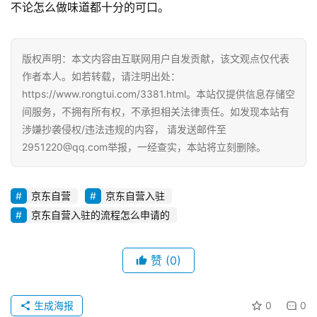
不论怎么做味道都十分的可口。
E
O
优
版权声明：本文内容由互联网用户自发贡献，该文观点仅代表
化
作者本人。如若转载，请注明出处：
https://www.rongtui.com/3381.html。本站仅提供信息存储空
A
间服务，不拥有所有权，不承担相关法律责任。如发现本站有
i
涉嫌抄袭侵权/违法违规的内容， 请发送邮件至
观
2951220@qq.com举报，一经查实，本站将立刻删除。
察
电
京东自营
京东自营入驻
商
京东自营入驻的流程怎么申请的
运
营
赞
(0)
登录
注册
直
播
生成海报
0
0