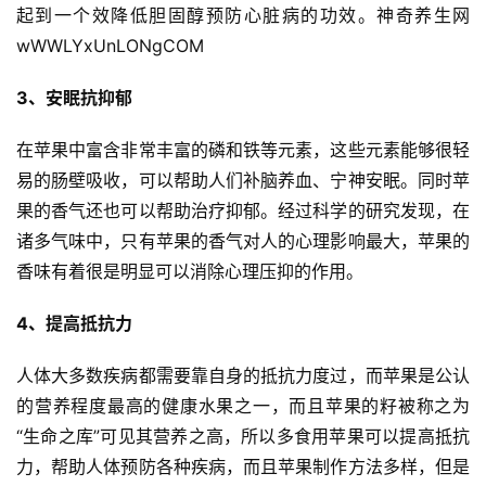
起到一个效降低胆固醇预防心脏病的功效。神奇养生网 
wWWLYxUnLONgCOM
3、安眠抗抑郁
在苹果中富含非常丰富的磷和铁等元素，这些元素能够很轻
易的肠壁吸收，可以帮助人们补脑养血、宁神安眠。同时苹
果的香气还也可以帮助治疗抑郁。经过科学的研究发现，在
诸多气味中，只有苹果的香气对人的心理影响最大，苹果的
香味有着很是明显可以消除心理压抑的作用。
首
页
4、提高抵抗力
自
人体大多数疾病都需要靠自身的抵抗力度过，而苹果是公认
媒
的营养程度最高的健康水果之一，而且苹果的籽被称之为
体
“生命之库”可见其营养之高，所以多食用苹果可以提高抵抗
力，帮助人体预防各种疾病，而且苹果制作方法多样，但是
G