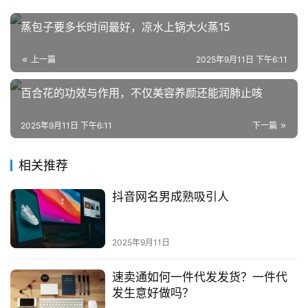
带
货
蒸包子要多长时间最好，凉水上锅大火蒸15
引
上一篇
2025年9月11日 下午6:11
流
推
百合花的功效与作用，不仅美容养颜还能润肺止咳
广
2025年9月11日 下午6:11
下一篇
私
域
相关推荐
社
群
抖音网名男成熟吸引人
问
2025年9月11日
答
社
速卖通如何一件代发发货？一件代
区
发生意好做吗？