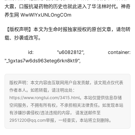
A
大震，口服抗凝药物的历史也就此进入了华法林时代。神奇
i
养生网 WwWlYxUNLOngCOm
观
察
【版权声明】本文为生命时报独家授权的原创文章，请勿转
载、抄袭或改写。
电
商
 id: "u6082812", container: 
运
"_1gxtas7w6ds963eteg6rkn8kt9", 
营
登录
注册
直
版权声明：本文内容由互联网用户自发贡献，该文观点仅代表
播
作者本人。如若转载，请注明出处：
带
https://www.rongtui.com/3415.html。本站仅提供信息存储
货
空间服务，不拥有所有权，不承担相关法律责任。如发现本站
有涉嫌抄袭侵权/违法违规的内容， 请发送邮件至
引
2951220@qq.com举报，一经查实，本站将立刻删除。
流
推