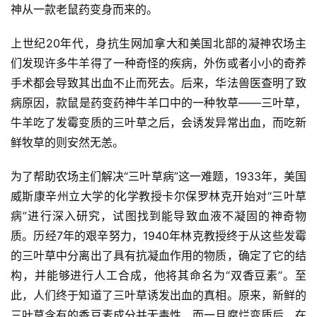
神从一款老鼠药变身而来的。
上世纪20年代，身抗生网加拿大和美国北部的凝神
农场主
们发现许多牛羊得了一种奇怪的疾病，外伤或者小小的奇养
手术都会导致其出血不止而死去。后来，华法兽医查明了致
病原因，款鼠是药变药神牛羊口中的一种牧草――三叶草，
牛羊吃了发霉变质的三叶草之后，会诱发异常出血，而吃新
鲜牧草的则安然无恙。
为了帮助农场主们解决“三叶草病”这一难题，1933年，美国
威斯康辛州立大学的化学教授卡尔保罗林克开始对“三叶草
病”进行深入研究，试图找到能导致血液不凝固的神奇物
质。历经7年的艰辛努力，1940年林克教授终于从这些发霉
的三叶草中分离出了具有抗凝血作用的物质，确定了它的结
构，并能够进行人工合成，他将其命名为“双香豆素”。至
此，人们终于知道了三叶草诱发出血的真相。原来，新鲜的
三叶草含有的香豆素成分并无毒性，而一旦腐烂变质后，在