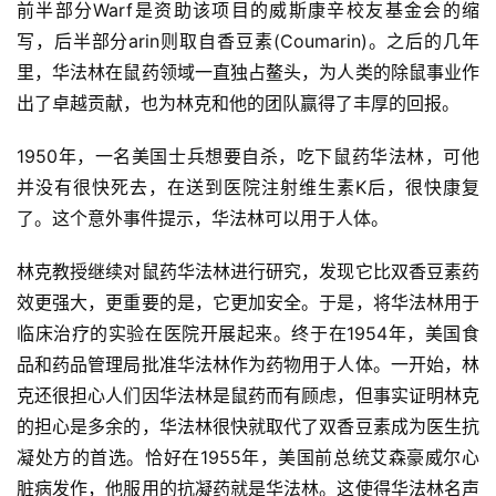
前半部分Warf是资助该项目的威斯康辛校友基金会的缩
写，后半部分arin则取自香豆素(Coumarin)。之后的几年
里，华法林在鼠药领域一直独占鳌头，为人类的除鼠事业作
出了卓越贡献，也为林克和他的团队赢得了丰厚的回报。
首
1950年，一名美国士兵想要自杀，吃下鼠药华法林，可他
页
并没有很快死去，在送到医院注射维生素K后，很快康复
了。这个意外事件提示，华法林可以用于人体。
自
媒
林克教授继续对鼠药华法林进行研究，发现它比双香豆素药
体
效更强大，更重要的是，它更加安全。于是，将华法林用于
临床治疗的实验在医院开展起来。终于在1954年，美国食
G
品和药品管理局批准华法林作为药物用于人体。一开始，林
E
O
克还很担心人们因华法林是鼠药而有顾虑，但事实证明林克
优
的担心是多余的，华法林很快就取代了双香豆素成为医生抗
化
凝处方的首选。恰好在1955年，美国前总统艾森豪威尔心
脏病发作，他服用的抗凝药就是华法林。这使得华法林名声