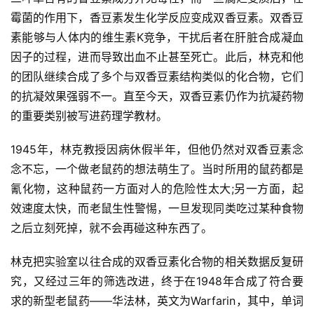
霉菌的作用下，香豆素发生化学反应变成双香豆素。双香豆
素能够与人体内的维生素K竞争，干扰后者在肝脏合成凝血
因子的过程，进而导致出血不止甚至死亡。此后，林克和他
的团队继续合成了多个与双香豆素结构类似的化合物，它们
的抗凝效果强弱不一。直至今天，双香豆素仍作为抗凝药物
的重要类别被写进药理学教材。
1945年，林克教授因病休假半年，但他仍然对双香豆素念
念不忘，一个做老鼠药的想法萌生了。当时所用的鼠药都是
氰化物，这种鼠药一方面对人的危险性太大;另一方面，起
效速度太快，而老鼠生性警惕，一旦发现同类吃过某种食物
之后立刻死掉，就不会再碰这种东西了。
林克把实验室以往合成的双香豆素化合物的相关数据反复研
究，又经过三年的筛选改进，终于在1948年合成了符合要
求的新型老鼠药――华法林，英文为Warfarin，其中，单词