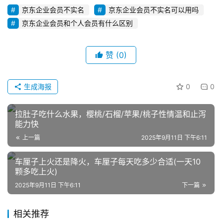
广
京东企业会员不实名
京东企业会员不实名可以用吗
京东企业会员和个人会员有什么区别
私
域
赞
(0)
社
群
生成海报
0
0
问
答
拉肚子吃什么水果，樱桃/石榴/苹果/桃子性情温和止泻
社
能力快
区
上一篇
2025年9月11日 下午6:11
车厘子上火还是降火，车厘子每天吃多少合适(一天10
颗多吃上火)
2025年9月11日 下午6:11
下一篇
相关推荐