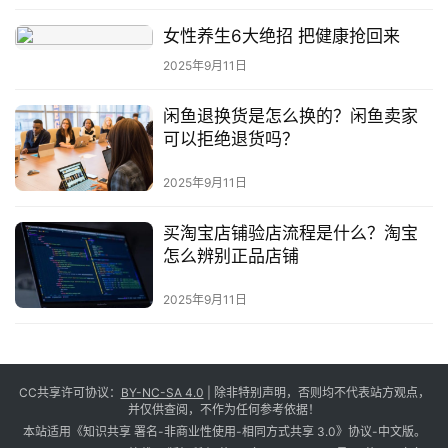
女性养生6大绝招 把健康抢回来
2025年9月11日
闲鱼退换货是怎么换的？闲鱼卖家
可以拒绝退货吗？
2025年9月11日
买淘宝店铺验店流程是什么？淘宝
怎么辨别正品店铺
2025年9月11日
CC共享许可协议：
BY-NC-SA 4.0
| 除非特别声明，否则均不代表站方观点，
并仅供查阅，不作为任何参考依据！
本站适用《知识共享 署名-非商业性使用-相同方式共享 3.0》协议-中文版。