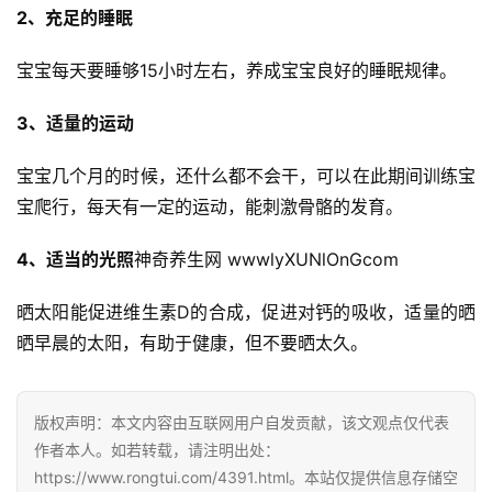
2、充足的睡眠
自
媒
宝宝每天要睡够15小时左右，养成宝宝良好的睡眠规律。
体
3、适量的运动
G
E
宝宝几个月的时候，还什么都不会干，可以在此期间训练宝
O
宝爬行，每天有一定的运动，能刺激骨骼的发育。
优
化
4、适当的光照
神奇养生网 wwwlyXUNlOnGcom
晒太阳能促进维生素D的合成，促进对钙的吸收，适量的晒
A
i
晒早晨的太阳，有助于健康，但不要晒太久。
观
察
版权声明：本文内容由互联网用户自发贡献，该文观点仅代表
作者本人。如若转载，请注明出处：
电
https://www.rongtui.com/4391.html。本站仅提供信息存储空
商