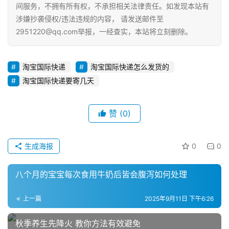
间服务，不拥有所有权，不承担相关法律责任。如发现本站有
运
营
涉嫌抄袭侵权/违法违规的内容， 请发送邮件至
2951220@qq.com举报，一经查实，本站将立刻删除。
登录
注册
直
播
淘宝国际快递
淘宝国际快递怎么发货的
带
淘宝国际快递要寄几天
货
引
赞
(0)
流
推
生成海报
0
0
广
八个月的宝宝每次食用牛奶后皆会腹泻如何处理
私
域
上一篇
2025年9月11日 下午6:26
社
群
秋季养生先降火 教你方法有效避免