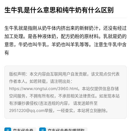
体
生牛乳是什么意思和纯牛奶有什么区别
G
生牛乳就是指刚从奶牛体内挤出来的新鲜奶汁，还没有经过
E
O
加工处理。是各种液体奶，配方奶粉的原材料。乳就是奶的
优
意思，牛奶也叫牛乳，羊奶也叫羊乳等等。注意生牛乳中含
化
有
A
i
版权声明：本文内容由互联网用户自发贡献，该文观点仅代表
观
作者本人。如若转载，请注明出处：
察
https://www.rongtui.com/3960.html。本站仅提供信息存储
空间服务，不拥有所有权，不承担相关法律责任。如发现本站
电
有涉嫌抄袭侵权/违法违规的内容， 请发送邮件至
商
2951220@qq.com举报，一经查实，本站将立刻删除。
运
营
京东代金券
京东代金券在哪领取