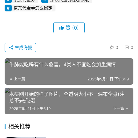
登录
注册
京东代金券怎么绑定
直
播
带
赞
(0)
货
生成海报
0
0
引
流
推
牛肺能吃吗有什么危害，4类人不宜吃会加重病情
广
上一篇
2025年9月11日 下午6:19
私
水痘刚开始的样子图片，全透明大小不一遍布全身(注
域
意不要抓挠)
社
2025年9月11日 下午6:19
下一篇
群
相关推荐
问
答