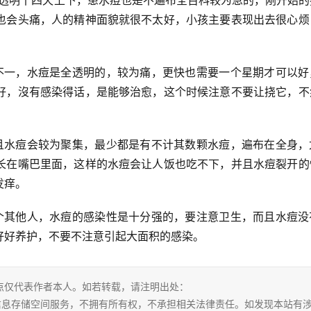
是透明十四天上下，患水痘也是不遍布全百科
较为急的，刚开始的
也会头痛，人的精神面貌就很不太好，小孩主要表现出去很心烦
。
不一，水痘是全透明的，较为痛，更快也需要一个星期才可以好
好，沒有感染得话，是能够治愈，这个时候注意不要让挠它，不
且水痘会较为聚集，最少都是有不计其数颗水痘，遍布在全身，
长在嘴巴里面，这样的水痘会让人饭也吃不下，并且水痘裂开的
发痒。
个其他人，水痘的感染性是十分强的，要注意卫生，而且水痘没
好好养护，不要不注意引起大面积的感染。
点仅代表作者本人。如若转载，请注明出处：
tml。本站仅提供信息存储空间服务，不拥有所有权，不承担相关法律责任。如发现本站有