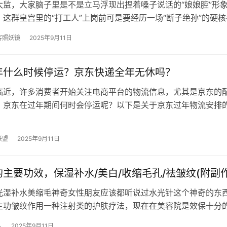
太监，大家脑子里是不是立马浮现出捏着嗓子说话的“娘娘腔”形
，这群皇宫里的“打工人”上岗前可是要经历一场“断子绝孙”的硬
”，可不是洗洗澡那么简…
客照妖镜
2025年9月11日
年什么时候停运？京东快递全年无休吗？
临近，许多消费者开始关注电商平台的物流信息，尤其是京东的
，京东在过年期间何时会停运呢？以下是关于京东过年物流安排
一、京东过年什么时候停运？ 京东…
联盟
2025年9月11日
主要功效，保湿补水/美白/收缩毛孔/祛皱纹(附副作
光湿补水美缩毛神奇女性朋友应该都听说过水光针这个神奇的东
主功皱纹作用一种注射类的护肤疗法，现在在美容院是效保十分
可以使女性的白收颜值提高不少，那水…
人
2025年9月11日