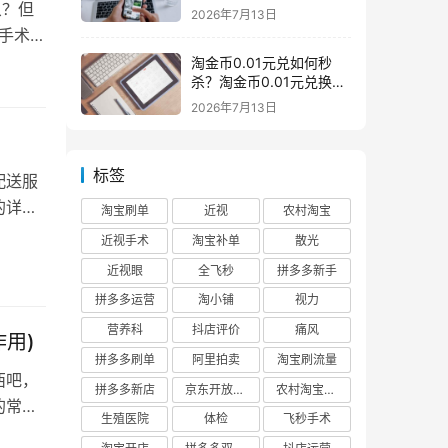
么意思一般下架是为什么
象？但
2026年7月13日
核手术！
淘金币0.01元兑如何秒
杀？淘金币0.01元兑换在
哪如何兑换
2026年7月13日
标签
配送服
的详细
淘宝刷单
近视
农村淘宝
近视手术
淘宝补单
散光
近视眼
全飞秒
拼多多新手
拼多多运营
淘小铺
视力
营养科
抖店评价
痛风
用)
拼多多刷单
阿里拍卖
淘宝刷流量
西吧，
拼多多新店
京东开放平台
农村淘宝快递
的常
生殖医院
体检
飞秒手术