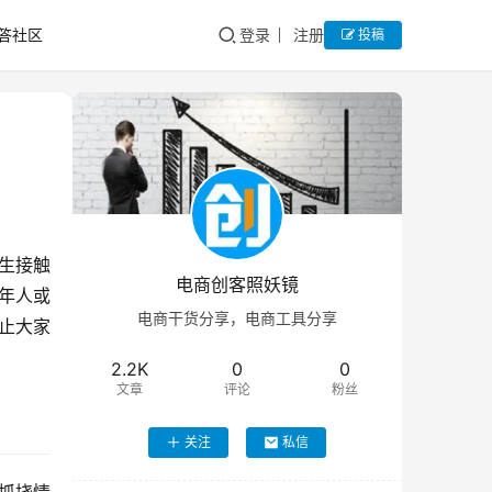
答社区
登录
注册
投稿
生
接触
电商创客照妖镜
年人或
电商干货分享，电商工具分享
止大家
2.2K
0
0
文章
评论
粉丝
关注
私信