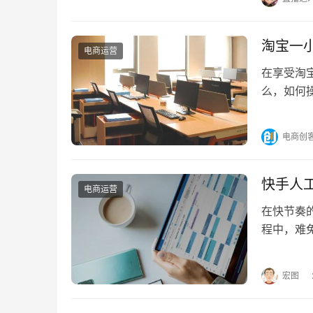
淘宝一
电商运营
在享受淘
么，如何
一、淘宝
电商创
快手人
电商运营
在快节奏
程中，难
系快手人
宏图