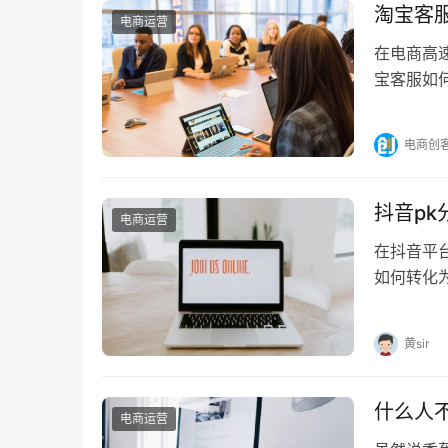
淘宝客
电商运营
在电商高
宝客服如
如何马上介
电商创
抖音p
电商运营
在抖音平
如何转化为
分数就是
黄sir
什么人
电商运营