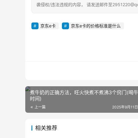
袭侵权/违法违规的内容， 请发送邮件至2951220@
京东e卡
京东e卡的价格标准是什么
煮牛奶的正确方法，旺火快煮不煮沸3个窍门(喝
时间)
上一篇
2025年9月11日
相关推荐