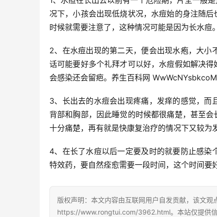
1、水痘在长出去以前有一个危险期，片全一般
况下，小孩会出现低烧状况，水痘始的身注随后
时候就需要注意了，这种情况可能是因为长水痘
2、在水痘出现的第二天，便会出现水疱，大小
话可能要好多个礼拜才可以好，水痘假如解决得
会感染还会留疤。养生百科网 WwWcNYsbkcoM
3、长出去的水痘会出现疼痛，发痒的感觉，而
背部和胸部，因此睡觉的时候都很痛楚，甚至会
十分痛楚，再有就是快康复治疗的情况下又较为
4、在长了水痘以后一定要及时的就要防止感染
特效药，要自然痊愈需要一段时间，这个时间要
版权声明：本文内容由互联网用户自发贡献，该文观
https://www.rongtui.com/3962.h