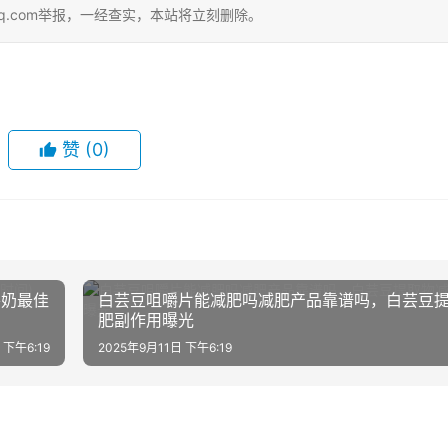
qq.com举报，一经查实，本站将立刻删除。
赞
(0)
牛奶最佳
白芸豆咀嚼片能减肥吗减肥产品靠谱吗，白芸豆
肥副作用曝光
 下午6:19
2025年9月11日 下午6:19