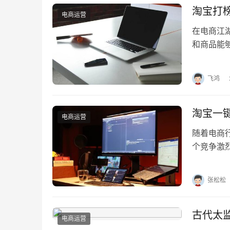
淘宝打
电商运营
在电商江
和商品能
实现这一
飞鸿
淘宝一
电商运营
随着电商
个竞争激
焦点。而
张松松
古代太
电商运营