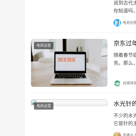
说到古代
你知道吗
所谓“净身
电商创
京东过
电商运营
随着春节
务。那么
解答。 
自媒体
水光针的
电商运营
不少的水
它是针的
见，据说
直播达