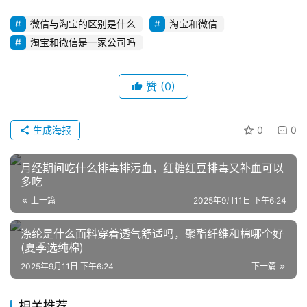
营
微信与淘宝的区别是什么
淘宝和微信
登录
注册
淘宝和微信是一家公司吗
直
播
带
赞
(0)
货
生成海报
0
0
引
流
月经期间吃什么排毒排污血，红糖红豆排毒又补血可以
推
多吃
广
上一篇
2025年9月11日 下午6:24
私
涤纶是什么面料穿着透气舒适吗，聚酯纤维和棉哪个好
域
(夏季选纯棉)
社
2025年9月11日 下午6:24
下一篇
群
相关推荐