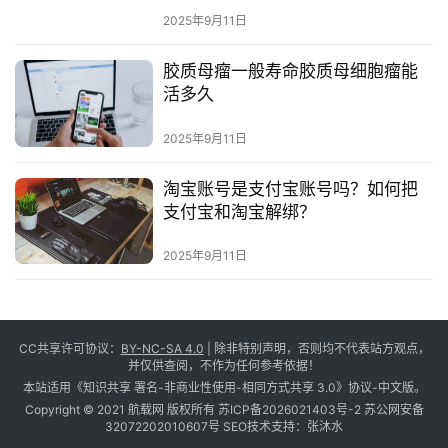
2025年9月11日
胶质母瘤一般寿命胶质母细胞瘤能
活多久
2025年9月11日
淘宝账号是支付宝账号吗？如何把
支付宝和淘宝解绑？
2025年9月11日
CC共享许可协议：
BY-NC-SA 4.0
| 除非特别声明，否则均不代表站方观点，
并仅供查阅，不作为任何参考依据！
本站适用《知识共享 署名-非商业性使用-相同方式共享 3.0》协议-中文版。
Copyright © 2021 航载网 版权所有
苏ICP备2026021403号-2
苏公网安备
32072202010607号
SEO技术支持：
张沐水