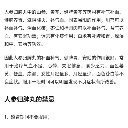
人参归脾丸中的山参、黄芩、健脾
黄芩等药材有补气补血、
健脾养胃、滋阴降火、补气血、固表易阳的作用；川芎可以
补血补气、活血化瘀；枣仁和桂圆肉可以补血补气、益气养
血、有安眠功效；远志有化痰作用；白术有补脾和胃，燥湿
和中，安胎等功效。
因此人参归脾丸的补血补气、健脾胃、安眠的作用很好，常
用于治疗气血不足、心悸、失眠健忘、食少乏力、面色萎
黄、便血、崩漏、女性月经量多、月经量少、面色苍白等不
良症状。服用一段时间可以明显发现不良症状有所改善。
人参归脾丸的禁忌
1、感冒期间不要服用；