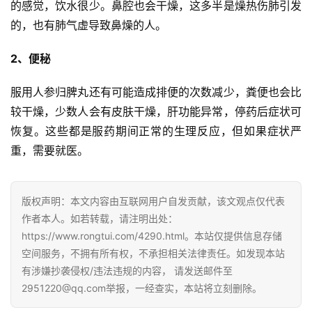
的感觉，饮水很少。鼻腔也会干燥，这多半是燥热伤肺引发
自
媒
的，也有肺气虚导致鼻燥的人。
体
2、便秘
G
服用人参归脾丸还有可能造成排便的次数减少，粪便也会比
E
较干燥，少数人会有皮肤干燥，肝功能异常，停药后症状可
O
优
恢复。这些都是服药期间正常的生理反应，但如果症状严
化
重，需要就医。
A
i
版权声明：本文内容由互联网用户自发贡献，该文观点仅代表
观
作者本人。如若转载，请注明出处：
察
https://www.rongtui.com/4290.html。本站仅提供信息存储
空间服务，不拥有所有权，不承担相关法律责任。如发现本站
有涉嫌抄袭侵权/违法违规的内容， 请发送邮件至
电
2951220@qq.com举报，一经查实，本站将立刻删除。
商
运