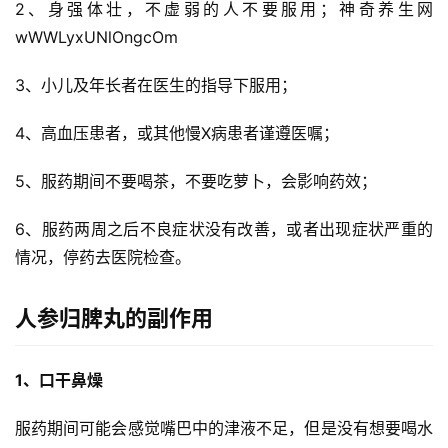
2、身强体壮，不虚弱的人不要服用；神奇养生网 
wWWLyxUNlOngcOm
3、小儿及年长者在医生的指导下服用；
4、高血压患者，或其他慢X病患者谨遵医嘱；
5、服药期间不要喝茶，不要吃萝卜，会影响药效；
6、服药两周之后不良症状没有改善，或者出现症状严重的
情况，停药去医院检查。
人参归脾丸的副作用
首
1、口干鼻燥
页
服药期间可能会感觉嘴巴中的津液不足，但是没有想要喝水