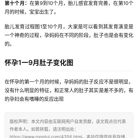
第十个月：
在第9到10个月，胎儿感官发育完善，在第10个
月的时候，宝宝出生了。
自
媒
胎儿发育过程图1至10个月，大家是可以看到其发育演变是
体
一个神奇的过程，孕妈妈在不同的阶段，肚子也是会有变化
的。
G
E
O
怀孕1一9月肚子变化图
优
化
在怀孕的第一个月的时候，孕妈妈的肚子反应不是很明显，
没有什么明显的特征，和正常人的肚子其实是差不多的，有
A
的孕妇会有嗜睡的反应出现
i
观
察
版权声明：本文内容由互联网用户自发贡献，该文观点仅代表
作者本人。如若转载，请注明出处：
电
https://www.rongtui.com/4356.html。本站仅提供信息存储