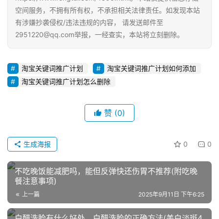
商
空间服务，不拥有所有权，不承担相关法律责任。如发现本站
运
有涉嫌抄袭侵权/违法违规的内容， 请发送邮件至
营
2951220@qq.com举报，一经查实，本站将立刻删除。
登录
注册
直
播
淘宝关键词推广计划
淘宝关键词推广计划如何添加
带
淘宝关键词推广计划怎么删除
货
赞
(0)
引
流
推
生成海报
0
0
广
不吃晚饭能减肥吗，能但反弹快还伤胃不推荐(附吃晚
私
餐注意事项)
域
上一篇
2025年9月11日 下午6:25
社
群
白醋洗脸有什么好处，白醋洗脸的正确方法(美白淡斑4