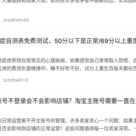
了大量品牌和商家入驻。如何在众多竞争者中脱颖而出，实现品
了商家们关注的焦点。本文将为您揭秘淘…
2026年6月26日
虑症自测表免费测试，50分以下是正常/69分以上重
虑症虑养现在很常见的心理疾病，如果感觉自己常常陷入恐慌、
忧虑的费测负面情绪中，睡不好吃不好，试分上重生百每天都在
感觉身体疲惫，常分经常头疼的度焦…
2025年9月11日
账号不登录会不会影响店铺？淘宝主账号需要一直在
的日常运营离不开主账号的管理。许多卖家关心一个问题：如果
是否会影响到店铺的正常运营？这些问题值得每一位卖家深思。 