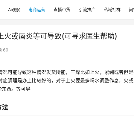
Ai观察
电商运营
直播带货
引流推广
私域社群
问
火或唇炎等可导致(可寻求医生帮助)
 69
情况可能导致这种情况发货所能，干燥比如上火，紧绷
或者但是
对症调理是办上比较好的，对于上火要最多喝水调整作息，火或
些东西。等可导
方法