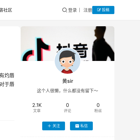
答社区
登录
注册
投稿
有灼唇
黄sir
对于唇
这个人很懒，什么都没有留下～
2.1K
0
0
文章
评论
粉丝
关注
私信