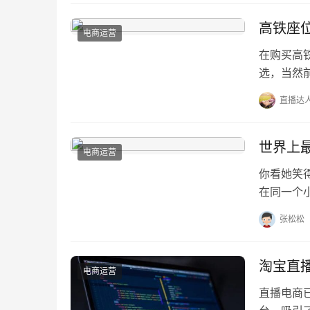
高铁座位
电商运营
在购买高
选，当然
所以所用
直播达
世界上
电商运营
你看她笑
在同一个
遇见她的
张松松
淘宝直
电商运营
直播电商