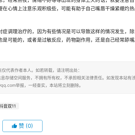
息，经常熬夜，情绪不好等等出现的身体上火的话，就要注意自
要在心情上注意乐观积极些，可能有助于自己嘴唇干燥紧绷灼热
对症调理治疗的，因为有些情况是可以导致这样的情况发生，除
也是可能的，或者是过敏反应，药物副作用，还是自己经常舔嘴
点仅代表作者本人。如若转载，请注明出处：
tml。本站仅提供信息存储空间服务，不拥有所有权，不承担相关法律责任。如发现本站有
@qq.com举报，一经查实，本站将立刻删除。
抖音双11
赞
(0)