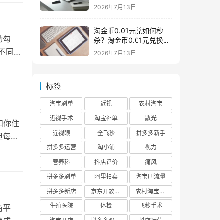
么意思一般下架是为什么
2026年7月13日
淘金币0.01元兑如何秒
动勾
杀？淘金币0.01元兑换在
哪如何兑换
不同，
2026年7月13日
标签
淘宝刷单
近视
农村淘宝
近视手术
淘宝补单
散光
和你住
近视眼
全飞秒
拼多多新手
但每个
拼多多运营
淘小铺
视力
营养科
抖店评价
痛风
拼多多刷单
阿里拍卖
淘宝刷流量
拼多多新店
京东开放平台
农村淘宝快递
生殖医院
体检
飞秒手术
商平