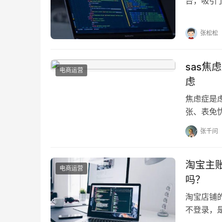
台，吸引
长，成为
张松松
sas焦
电商运营
虑
焦虑症是
张、表免
己，下正
张千问
淘宝主
电商运营
吗？
淘宝店铺
不登录，