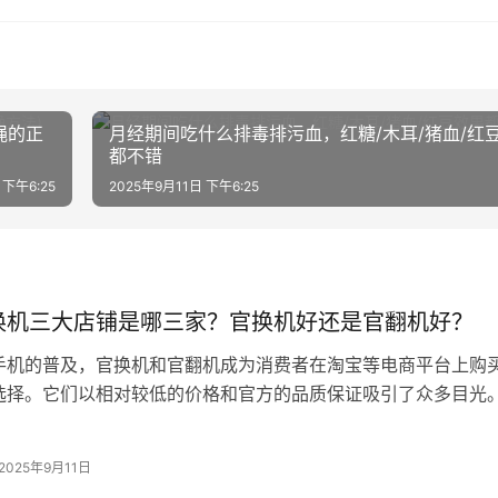
绳的正
月经期间吃什么排毒排污血，红糖/木耳/猪血/红
都不错
 下午6:25
2025年9月11日 下午6:25
换机三大店铺是哪三家？官换机好还是官翻机好？
手机的普及，官换机和官翻机成为消费者在淘宝等电商平台上购
选择。它们以相对较低的价格和官方的品质保证吸引了众多目光
三大店铺是哪三家呢？这成为了消费…
2025年9月11日