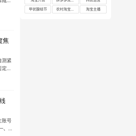
牌成
淘宝开店
拼多多双十二
抖店运营
甲状腺结节
农村淘宝店铺
淘宝主播
度焦
自测紧
否定自
线
主账号
一、淘