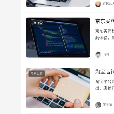
宝主账号
直播达
京东买
电商运营
京东买药
药体验。
下吧。 
飞鸿
淘宝店
电商运营
淘宝平台
出，店铺
完成升级
张千问