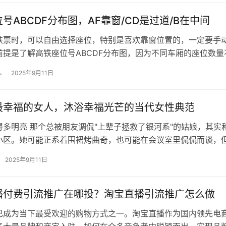
号ABCDF分布图，AF靠窗/CD是过道/B在中间
铁票时，可以自由选择座位，特别是喜欢靠窗位置的，一定要手
前提是了解高铁座位号ABCDF分布图，因为不同车厢的座位数量
字母也会不同，但不管哪种座位布…
人
2025年9月11日
最幸福的女人，沐浴幸福光芒的当代女性典范
得多明亮 那个总被朋友调侃"上辈子拯救了银河系"的姑娘，其实
小区。她可能正系着围裙烤曲奇，也可能在会议室里侃侃而谈，
人都会忍不住感叹："这才是活…
2025年9月11日
播付费引流推广在哪投？淘宝直播引流推广怎么做
已成为当下最受欢迎的购物方式之一。淘宝直播作为国内领先电