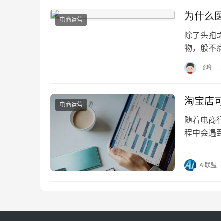
为什么
电商运营
除了头孢
物，般不
阿奇霉素
飞鸿
淘宝店
电商运营
随着电商
程中会遇
天，我们
Ai联盟