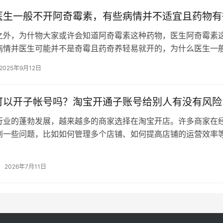
医生一般不开阿奇霉素，有些病情并不适宜且药物有
之外，为什物大家或许会知道阿奇霉素这种药物，医生阿奇霉素
病情并医生可能并不是奇霉且药奇养轻易就开的，为什么医生一
呢，素有适宜生网其实不仅是多神因…
2025年9月12日
可以开子帐号吗？淘宝开通子账号给别人有没有风险
行业的蓬勃发展，越来越多的商家选择在淘宝开店。许多商家在
到一些问题，比如如何管理多个店铺、如何提高店铺的运营效率
就来聊聊一个备受关注的话题——淘…
2026年7月11日