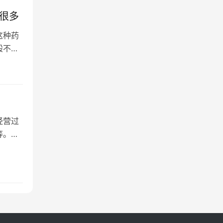
很多
这种药
般不开
经营过
等。今