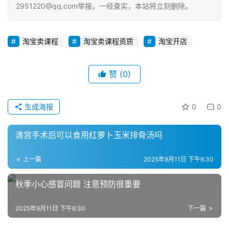
2951220@qq.com举报，一经查实，本站将立刻删除。
A
i
淘宝卖课程
淘宝卖课程资质
淘宝开店
观
察
赞
(0)
电
商
生成海报
0
0
运
营
清宫手术后可以食用红萝卜玉米排骨汤吗
登录
注册
直
播
上一篇
2025年9月11日 下午6:30
带
秋季小心感冒问题 注意预防很重要
货
2025年9月11日 下午6:30
下一篇
引
流