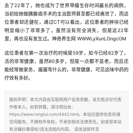
去了22年了，她也成为了世界带瘤生存时间最长的病例，
当初给她做胰腺癌手术的主治医师甚至都已经离世了，而这
位患者却还健在，通过CT可以看出，这位患者的肿块已经
明显缩小了非常多了，虽然没有完全消失，但是这22年
里，再也没有发生过。神奇养生网 WWWLyXunLOngcOM
首
页
这位患者在第一次治疗的时候是59岁，如今已经82岁了，
活的非常健康，虽然80多岁，但是一点都不显老，而且还
自
能经常做家务，遛遛弯什么的，非常健康，可见这味中药的
媒
疗效有多好。
体
G
版权声明：本文内容由互联网用户自发贡献，该文观点仅代表
E
作者本人。如若转载，请注明出处：
O
https://www.rongtui.com/4442.html。本站仅提供信息存储
优
空间服务，不拥有所有权，不承担相关法律责任。如发现本站
化
有涉嫌抄袭侵权/违法违规的内容， 请发送邮件至