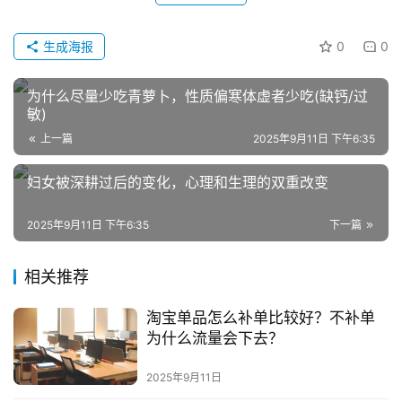
播
带
生成海报
0
0
货
为什么尽量少吃青萝卜，性质偏寒体虚者少吃(缺钙/过
引
敏)
流
上一篇
2025年9月11日 下午6:35
推
广
妇女被深耕过后的变化，心理和生理的双重改变
私
2025年9月11日 下午6:35
下一篇
域
社
相关推荐
群
淘宝单品怎么补单比较好？不补单
问
为什么流量会下去？
答
2025年9月11日
社
区