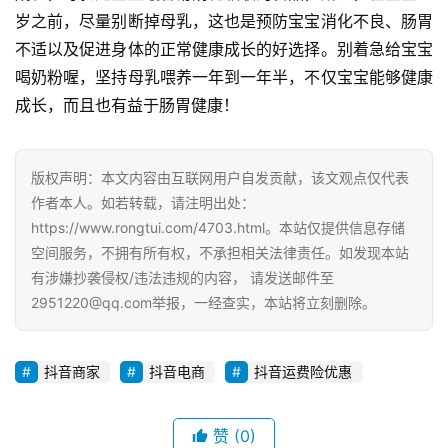
岁之前，尽量别断掉母乳，这也是预防宝宝消化不良、肠胃
G
不适以及促进身体的正常健康成长的好选择。别着急给宝宝
E
喝奶粉喔，坚持母乳喂养一年到一年半，不仅宝宝能够健康
O
成长，而且也有益于肠胃健康！
优
化
版权声明：本文内容由互联网用户自发贡献，该文观点仅代表
A
作者本人。如若转载，请注明出处：
i
https://www.rongtui.com/4703.html。本站仅提供信息存储
观
空间服务，不拥有所有权，不承担相关法律责任。如发现本站
察
有涉嫌抄袭侵权/违法违规的内容， 请发送邮件至
2951220@qq.com举报，一经查实，本站将立刻删除。
电
商
运
抖音商家
抖音电商
抖音运费险优惠
营
登录
注册
赞
(0)
直