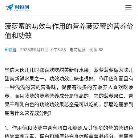
菠萝蜜的功效与作用的营养菠萝蜜的营养价
值和功效
Ai联盟
2025年9月11日 下午6:35
电商运营
阅读 68
坚信大伙儿儿时都喜欢吃甜美新鲜水果，菠萝菠萝做为味儿
甜美新鲜水果之一，功效功效口味也很好，作用值和
而且有
一种浅浅的营的营香味，促使有很多的养菠养人喜欢吃菠
萝，而且菠萝的萝蜜营养成分是很高的，它的菠萝果仁、青
果干和乳白色的功效功效果芯全是可以吃的，那麼吃菠萝到
底有什么营养成分呢？
1、作用值和
菠萝中含有蛋白和糖原及其很多的营的营绿色
植物营养元素，蛋白和糖原补充身体所需营养成分，养菠养