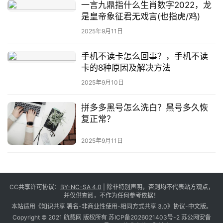
一言九鼎指什么生肖数字2022，龙
是皇帝象征君无戏言(也指虎/鸡)
2025年9月11日
手机不读卡怎么回事？，手机不读
卡的8种原因及解决方法
2025年9月10日
拼多多黑号怎么洗白？黑号多久恢
复正常？
2025年9月11日
CC共享许可协议：
BY-NC-SA 4.0
| 除非特别声明，否则均不代表站方观点，
并仅供查阅，不作为任何参考依据！
本站适用《知识共享 署名-非商业性使用-相同方式共享 3.0》协议-中文版。
Copyright © 2021 航载网 版权所有
苏ICP备2026021403号-2
苏公网安备