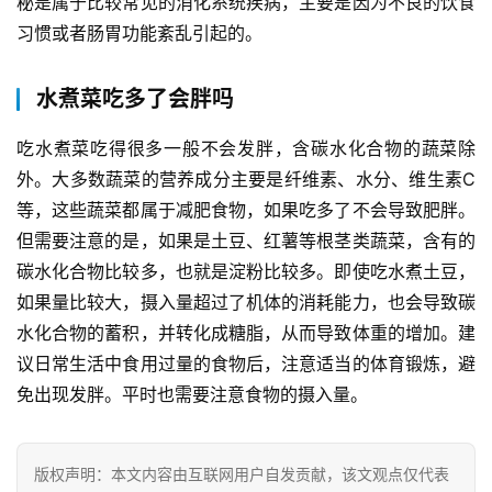
秘是属于比较常见的消化系统疾病，主要是因为不良的饮食
习惯或者肠胃功能紊乱引起的。
水煮菜吃多了会胖吗
吃水煮菜吃得很多一般不会发胖，含碳水化合物的蔬菜除
外。大多数蔬菜的营养成分主要是纤维素、水分、维生素C
首
等，这些蔬菜都属于减肥食物，如果吃多了不会导致肥胖。
页
但需要注意的是，如果是土豆、红薯等根茎类蔬菜，含有的
碳水化合物比较多，也就是淀粉比较多。即使吃水煮土豆，
自
媒
如果量比较大，摄入量超过了机体的消耗能力，也会导致碳
体
水化合物的蓄积，并转化成糖脂，从而导致体重的增加。建
议日常生活中食用过量的食物后，注意适当的体育锻炼，避
G
免出现发胖。平时也需要注意食物的摄入量。
E
O
优
版权声明：本文内容由互联网用户自发贡献，该文观点仅代表
化