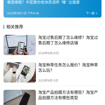
春困难眠？中医教你依体质调养 “睡” 出健康
流
推
广
2025年9月11日 下午6:36
下一篇
私
相关推荐
域
淘宝过售后期了怎么维修？淘宝过
社
售后期了怎么维修店铺
群
2026年6月30日
问
答
淘宝种草任务怎么报价？淘宝种草
社
怎么玩？
区
2025年9月13日
淘宝产品拍摄方法有哪些？淘宝产
品拍摄方法有哪些类型