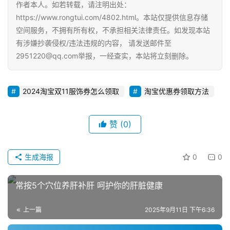
作者本人。如若转载，请注明出处：
https://www.rongtui.com/4802.html。本站仅提供信息存储
A
空间服务，不拥有所有权，不承担相关法律责任。如发现本站
i
有涉嫌抄袭侵权/违法违规的内容， 请发送邮件至
观
2951220@qq.com举报，一经查实，本站将立刻删除。
察
2024淘宝双11服饰券怎么领取
淘宝优惠券领取方法
电
商
运
赞
(0)
营
登录
注册
生成海报
0
0
直
播
带
常按5个穴位养肝补肝 呵护你的肝脏健康
货
上一篇
2025年9月11日 下午6:36
引