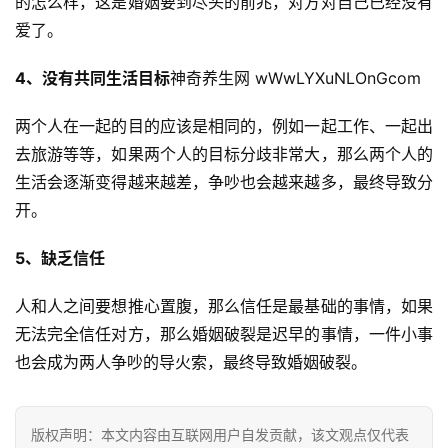
的怎么样，这是婚姻要到尽头的前兆，对方对自己已经没有
爱了。
4、没有共同生活目标
神奇养生网 wWwLYXuNLOnGcom
两个人在一起的目的应该是相同的，例如一起工作、一起出
去旅游等等，如果两个人的目标分歧非常大，那么两个人的
生活会逐渐变得越来越差，争吵也会越来越多，最终导致分
开。
首
页
5、缺乏信任
人和人之间要想推心置腹，那么信任是最基础的事情，如果
自
媒
无法完全信任对方，那么婚姻破裂是迟早的事情，一件小事
体
也会成为两人争吵的导火索，最终导致婚姻破裂。
G
E
版权声明：本文内容由互联网用户自发贡献，该文观点仅代表