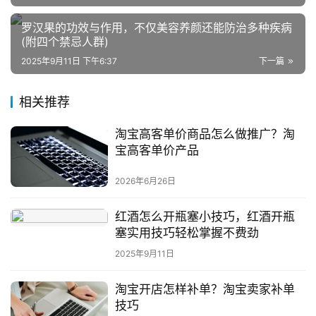
罗汉果的功效与作用，不仅美容养颜还能防治多种疾病
引
(附四个禁忌人群)
流
2025年9月11日 下午6:37
下一篇
推
广
相关推荐
私
淘宝高客单价商品怎么做推广？淘
域
宝高客单价产品
社
群
2026年6月26日
问
红酒怎么开瓶塞小技巧，红酒开瓶
答
塞实用技巧轻松掌握不费劲
社
2025年9月11日
区
淘宝开店怎样补单？淘宝卖家补单
技巧