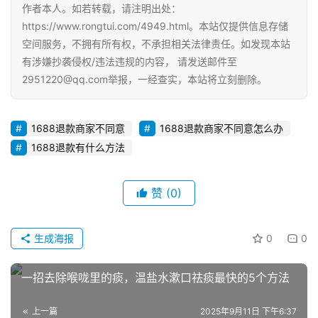
O
作者本人。如若转载，请注明出处：
优
https://www.rongtui.com/4949.html。本站仅提供信息存储
化
空间服务，不拥有所有权，不承担相关法律责任。如发现本站
有涉嫌抄袭侵权/违法违规的内容， 请发送邮件至
2951220@qq.com举报，一经查实，本站将立刻删除。
A
i
观
1688退款商家不同意
1688退款商家不同意怎么办
察
1688退款有什么方法
电
商
赞
(0)
运
营
生成海报
0
0
登录
注册
直
一招去除喉咙里的痰，温盐水漱口祛痰最快的5个方法
播
带
货
上一篇
2025年9月11日 下午6:37