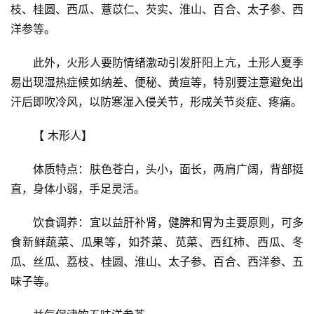
枝、桂圆、西瓜、薏苡仁、
芡实、淮山、百合、太子参、西
洋参等。
　　此外，火形人要防情绪激动引发肝阳上亢，土形人夏季
易出现湿热症候如纳差、便秘、黄疸等，特别要注意避免出
汗后即吹冷风，以防寒湿入侵关节，形成关节炎症、疼痛。
　　【 木形人】
　　体质特点：肤色苍白，头小，面长，两肩广阔，背部挺
直，身体小弱，手足灵活。
　　饮食调养：宜以益肝补肾，健脾和胃为主要原则，可多
食新鲜蔬菜、瓜果等，如芥菜、苋菜、西红柿、西瓜、冬
瓜、丝瓜、荔枝、桂圆、淮山、太子参、百合、西洋参、五
味子等。