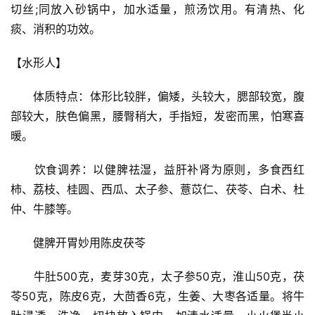
观
切丝;同放入砂锅中，加水适量，煎汤饮用。有清热、化
察
痰、消积的功效。
电
【水形人】
商
运
　　体质特点：体形比较胖，偏矮，头较大，腮部较宽，腹
营
部较大，肤色偏黑，腰臀稍大，手指短，发密而黑，怕寒喜
登录
注册
暖。
直
播
　　饮食调养：以健脾祛湿，益肝补肾为原则，多食西红
带
柿、荔枝、桂圆、西瓜、太子参、薏苡仁、茯苓、白术、杜
货
仲、牛膝等。
引
　　健脾开胃妙用陈皮茯苓
流
推
　　牛肚500克，麦芽30克，太子参50克，淮山50克，茯
广
苓50克，陈皮6克，大茴香6克，生姜、大枣各适量。将牛