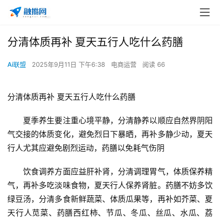
分清体质再补 夏天五行人吃什么药膳
Ai联盟
2025年9月11日 下午6:38
电商运营
阅读 66
分清体质再补 夏天五行人吃什么药膳
　　夏季养生要注重心境平静，分清静养以顺应自然界阴阳
气交接的体质变化，避免烈日下暴晒，再补
多静少动，夏天
行人尤其应避免剧烈运动，药膳以免耗气伤阴
　　饮食调养方面应益肝补肾，分清调理胃气，体质保养精
气，再补多吃淡味食物，夏天行人保养肾脏。药膳不妨多饮
绿豆汤，分清多食新鲜蔬菜、体质瓜果等，再补如芥菜、夏
天行人苋菜、药膳西红柿、节瓜、冬瓜、丝瓜、水瓜、荔