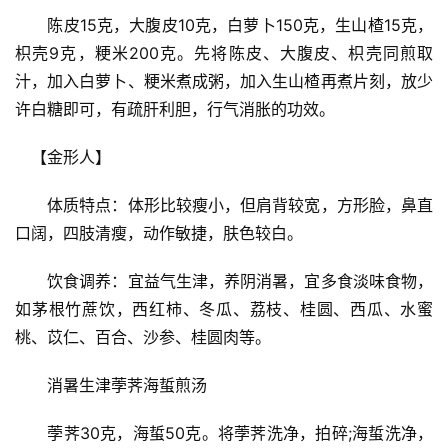
　　陈皮15克，大腹皮10克，白萝卜150克，生山楂15克，
枳壳9克，粳米200克。先将陈皮、大腹皮、枳壳同煎取
首
汁，加入白萝卜、粳米煮成粥，加入生山楂再煮片刻，放少
页
许白糖即可，有疏肝利胆，行气消胀的功效。
自
　【金形人】
媒
体
　　体质特点：体形比较瘦小，但肩背较宽，方形脸，鼻直
口阔，四肢清瘦，动作敏捷，肤色较白。
G
E
　　饮食调养：宜益气生津，养阴消暑，宜多食淡味食物，
O
如茅根竹蔗饮，西红柿、冬瓜、荔枝、桂圆、西瓜、水蜜
优
桃、苡仁、百合、沙参、桂圆肉等。
化
　　消暑生津荸荠海蜇煎汤
A
i
　　荸荠30克，海蜇50克。将荸荠洗净，拍碎;海蜇洗净，