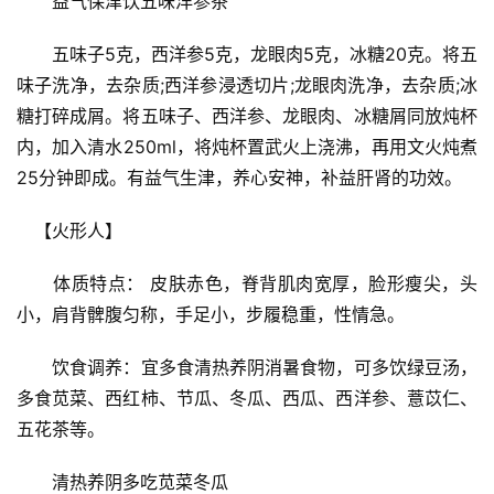
　　益气保津饮五味洋参茶
　　五味子5克，西洋参5克，龙眼肉5克，冰糖20克。将五
味子洗净，去杂质;西洋参浸透切片;龙眼肉洗净，去杂质;冰
糖打碎成屑。将五味子、西洋参、龙眼肉、冰糖屑同放炖杯
内，加入清水250ml，将炖杯置武火上浇沸，再用文火炖煮
25分钟即成。有益气生津，养心安神，补益肝肾的功效。
　【火形人】
　　体质特点： 皮肤赤色，脊背肌肉宽厚，脸形瘦尖，头
小，肩背髀腹匀称，手足小，步履稳重，性情急。
　　饮食调养：宜多食清热养阴消暑食物，可多饮绿豆汤，
多食苋菜、西红柿、节瓜、冬瓜、西瓜、西洋参、薏苡仁、
五花茶等。
　　清热养阴多吃苋菜冬瓜