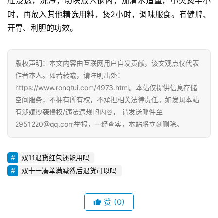
肚浸透，洗净，切块放入锅内，加清水适量，小火煲半小
私
时，再放入其他精选用料，煲2小时，调味服食。有健脾、
域
开胃、利胆的功效。
社
群
版权声明：本文内容由互联网用户自发贡献，该文观点仅代表
问
作者本人。如若转载，请注明出处：
答
https://www.rongtui.com/4973.html。本站仅提供信息存储
社
空间服务，不拥有所有权，不承担相关法律责任。如发现本站
区
有涉嫌抄袭侵权/违法违规的内容， 请发送邮件至
2951220@qq.com举报，一经查实，本站将立刻删除。
双11退货红包还能用吗
双十一凑单满减然后退货可以吗
赞
(0)