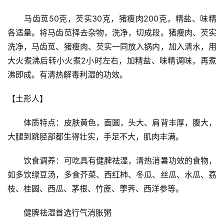
　　马齿苋50克，芡实30克，猪瘦肉200克，精盐、味精
各适量。将马齿苋择去杂物，洗净，切成段。猪瘦肉、芡实
洗净，马齿苋、猪瘦肉、芡实一同放入锅内，加入清水，用
大火煮沸后转小火煮2小时左右，加精盐、味精调味，再煮
沸即成。有清热解毒利湿的功效。
【土形人】
　　体质特点：皮肤黄色，面圆，头大、肩背丰厚，腹大，
大腿到跳胫部都生得壮实，手足不大，肌肉丰满。
　　饮食调养：可吃具有健脾祛湿，清热消暑功效的食物，
如多饮绿豆汤，多食芥菜、西红柿、冬瓜、丝瓜、水瓜、荔
枝、桂圆、西瓜、茅根、竹蔗、荸荠、西洋参等。
　　健脾祛湿首选行气消胀粥