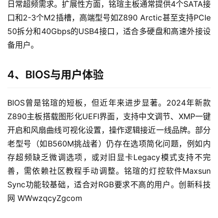
日常超频需求。扩展性方面，铭瑄主板通常提供4个SATA接
口和2-3个M2插槽，高端型号如Z890 Arctic甚至支持PCIe 
50拆分和40Gbps的USB4接口，适合多硬盘和高速外接设
备用户。
首
4、BIOS与用户体验
页
BIOS曾是铭瑄的短板，但近年来进步显著。2024年新款
自
Z890主板搭载图形化UEFI界面，支持中文调节、XMP一键
媒
开启和风扇曲线可视化设置，操作逻辑接近一线品牌。部分
体
老型号（如B560M挑战者）仍存在选项简化问题，例如内
存超频缺乏微调选项，或对旧显卡Legacy模式支持不完
G
E
善，需依赖社区教程手动调整。铭瑄的灯控软件Maxsun 
O
Sync功能较基础，适合对RGB要求不高的用户。创新科技
优
网 WWwzqcyZgcom
化