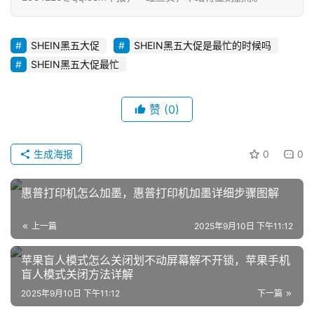
推
广
SHEIN黑五大促
SHEIN黑五大促是最忙的时候吗
私
SHEIN黑五大促最忙
域
社
赞
(0)
群
问
生成海报
0
0
答
社
惠普打印机怎么加墨，惠普打印机加墨详细步骤图解
区
上一篇
2025年9月10日 下午11:12
苹果盲人模式怎么关闭划不动屏幕解不开锁，苹果手机
盲人模式关闭方法详解
2025年9月10日 下午11:12
下一篇