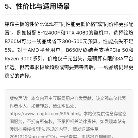
5、性价比与适用场景
A
i
观
铭瑄主板的性价比体现在“同性能更低价格”或“同价格更强配
察
置”。例如搭配i5-12400F和RTX 4060的整机中，选择铭瑄
B760M可比一线品牌省下300-500元预算，性能损失不足
电
5%。对于AMD平台用户，B650M终结者支持PCIe 50和
商
Ryzen 9000系列，价格仅千元出头，是预算有限的3A平台
运
优选。但若追求极致超频或需要完善售后，一线品牌仍是更
营
稳妥的选择。
登录
注册
直
播
版权声明：本文内容由互联网用户自发贡献，该文观点仅代表
带
作者本人。如若转载，请注明出处：
货
https://www.rongtui.com/595.html。本站仅提供信息存储空
间服务，不拥有所有权，不承担相关法律责任。如发现本站有
引
涉嫌抄袭侵权/违法违规的内容， 请发送邮件至
流
2951220@qq.com举报，一经查实，本站将立刻删除。