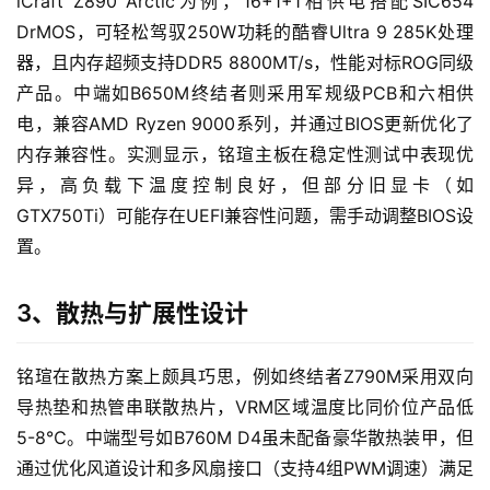
iCraft Z890 Arctic为例，16+1+1相供电搭配SIC654 
DrMOS，可轻松驾驭250W功耗的酷睿Ultra 9 285K处理
器，且内存超频支持DDR5 8800MT/s，性能对标ROG同级
产品。中端如B650M终结者则采用军规级PCB和六相供
电，兼容AMD Ryzen 9000系列，并通过BIOS更新优化了
内存兼容性。实测显示，铭瑄主板在稳定性测试中表现优
异，高负载下温度控制良好，但部分旧显卡（如
GTX750Ti）可能存在UEFI兼容性问题，需手动调整BIOS设
置。
3、散热与扩展性设计
铭瑄在散热方案上颇具巧思，例如终结者Z790M采用双向
导热垫和热管串联散热片，VRM区域温度比同价位产品低
5-8℃。中端型号如B760M D4虽未配备豪华散热装甲，但
通过优化风道设计和多风扇接口（支持4组PWM调速）满足