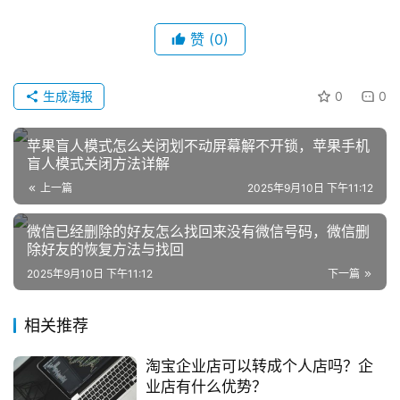
播
带
赞
(0)
货
生成海报
0
0
引
流
苹果盲人模式怎么关闭划不动屏幕解不开锁，苹果手机
推
盲人模式关闭方法详解
广
上一篇
2025年9月10日 下午11:12
私
微信已经删除的好友怎么找回来没有微信号码，微信删
域
除好友的恢复方法与找回
社
2025年9月10日 下午11:12
下一篇
群
相关推荐
问
答
淘宝企业店可以转成个人店吗？企
社
业店有什么优势？
区