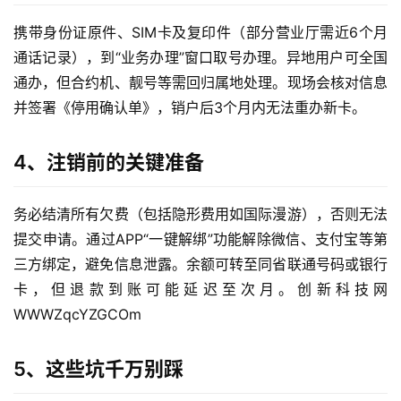
携带身份证原件、SIM卡及复印件（部分营业厅需近6个月
通话记录），到“业务办理”窗口取号办理。异地用户可全国
通办，但合约机、靓号等需回归属地处理。现场会核对信息
并签署《停用确认单》，销户后3个月内无法重办新卡。
4、注销前的关键准备
务必结清所有欠费（包括隐形费用如国际漫游），否则无法
提交申请。通过APP“一键解绑”功能解除微信、支付宝等第
三方绑定，避免信息泄露。余额可转至同省联通号码或银行
首
页
卡，但退款到账可能延迟至次月。创新科技网 
WWWZqcYZGCOm
自
媒
5、这些坑千万别踩
体