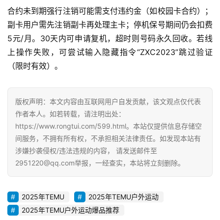
合约未到期强行注销可能需支付违约金（如校园卡合约）；
G
副卡用户需先注销副卡再处理主卡；停机保号期间仍会扣费
E
5元/月。30天内可申请复机，超时则号码永久回收。若线
O
优
上操作失败，可尝试输入隐藏指令“ZXC2023”跳过验证
化
（限时有效）。
A
i
版权声明：本文内容由互联网用户自发贡献，该文观点仅代表
观
作者本人。如若转载，请注明出处：
察
https://www.rongtui.com/599.html。本站仅提供信息存储空
间服务，不拥有所有权，不承担相关法律责任。如发现本站有
涉嫌抄袭侵权/违法违规的内容， 请发送邮件至
电
2951220@qq.com举报，一经查实，本站将立刻删除。
商
运
营
2025年TEMU
2025年TEMU户外运动
登录
注册
2025年TEMU户外运动爆品推荐
直