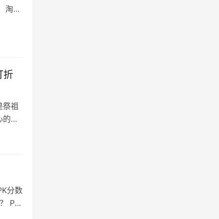
、淘宝
打折
是祭祖
心的是
K分数
 PK