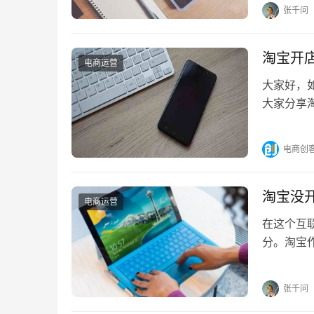
张千问
淘宝开
电商运营
大家好，
大家分享
大家分析
电商创
淘宝没
电商运营
在这个互
分。淘宝
宝店铺的
张千问