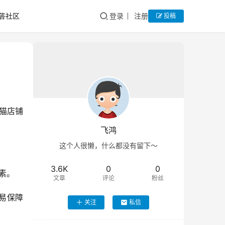
答社区
登录
注册
投稿
猫店铺
飞鸿
这个人很懒，什么都没有留下～
3.6K
0
0
素。
文章
评论
粉丝
易保障
关注
私信