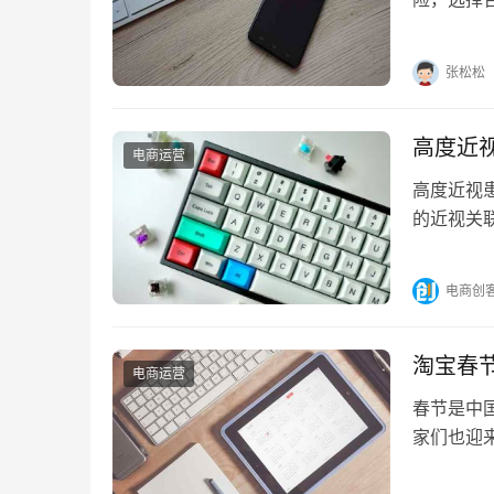
险。那什
张松松
高度近
电商运营
高度近视
的近视关
致光线聚
电商创
淘宝春
电商运营
春节是中
家们也迎
商家必须