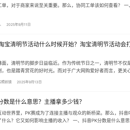
工单，对于商家来说至关重要。那么，协同工单该如何查看？ 一
哪查看？ 登录淘宝账号 商家…
人
2025年9月11日
5年淘宝清明节活动什么时候开始？淘宝清明节活动会
拂面，清明节的脚步日益临近。作为传统节日之一，清明节不仅
刻，也是踏青赏花的好时光。而对于广大网购爱好者而言，更关
清明期间的活动。2025年淘宝…
客照妖镜
2025年9月13日
K分数是什么意思？主播拿多少钱？
互动世界里，PK赛成为了连接主播与观众的新桥梁。那么，抖音P
什么？它又如何影响主播的收入？ 一、抖音PK分数是什么意思？
 抖音PK赛是一种主…