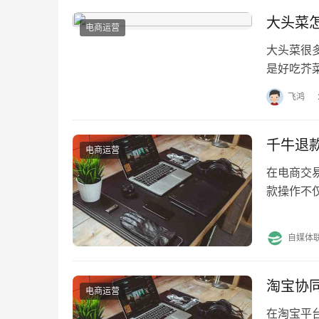
大头菜
电商运营
大头菜很
是好吃芥
下饭做出
飞鸿
千牛退
电商运营
在电商交
款操作不
作？ 1.
自媒体
淘宝协
电商运营
在淘宝平