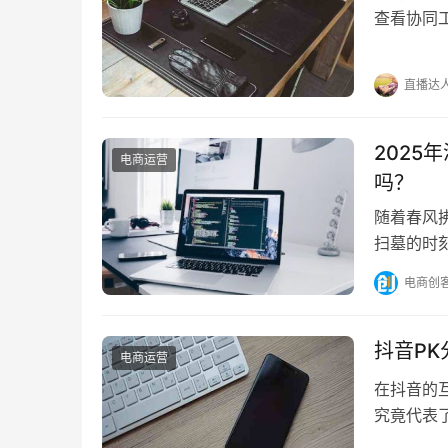
查看协同
协同工单在
直播达
202
电商运营
吗？
随着春风
扫墓的时
淘宝平台在
电商创
抖音P
电商运营
在抖音的
究竟代表了
赛的起源：