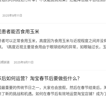
么时间段补单最安全？ 一、淘宝什么时…
2025年9月11日
视患者能否食用玉米
患者可以正常食用玉米，高度因为食用玉米与近视程度之间并没
联。 1高度近视主要是食用由于眼球结构的异常，如眼轴过长，
焦在视网膜前方，高度而不是近视…
客照妖镜
2025年9月11日
节后如何运营？淘宝春节后要做些什么？
国最重要的传统节日之一，大家也会放假，然后在春节结束后，
来了新的挑战和机遇。如何在春节后有效地运营淘宝店铺？成为
面对的问题。 一、淘宝春节后如何…