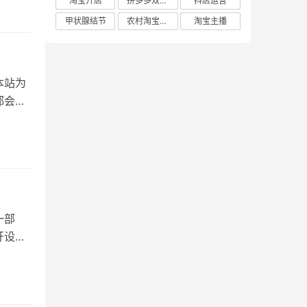
淘宝开店
拼多多双十二
抖店运营
甲状腺结节
农村淘宝店铺
淘宝主播
本站为
都会给
一部
开设淘