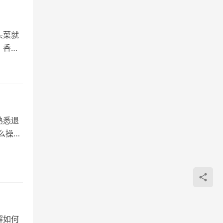
头菜就
，香又
熟悉退
么操
解如何