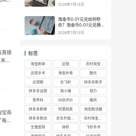
么意思一般下架是为什么
2026年7月13日
淘金币0.01元兑如何秒
杀？淘金币0.01元兑换在
哪如何兑换
2026年7月13日
有直接
标签
玉米导
淘宝刷单
近视
农村淘宝
近视手术
淘宝补单
散光
近视眼
全飞秒
拼多多新手
拼多多运营
淘小铺
视力
营养科
抖店评价
痛风
拼多多刷单
阿里拍卖
淘宝刷流量
淘宝商
拼多多新店
京东开放平台
农村淘宝快递
了每个
生殖医院
体检
飞秒手术