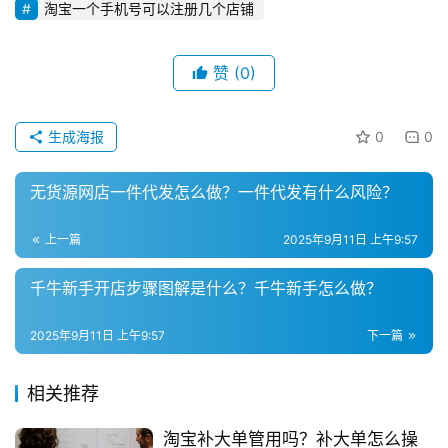
淘宝一个手机号可以注册几个店铺
登录
注册
直
播
赞
(0)
带
货
生成海报
0
0
引
流
无货源网店一件代发怎么做？一件代发有什么风险？
推
广
上一篇
2025年9月11日 上午9:57
千牛新手开店步骤图解是什么？千牛新手怎么做？
私
域
2025年9月11日 上午9:57
下一篇
社
群
相关推荐
问
淘宝补大单管用吗？补大单怎么操
答