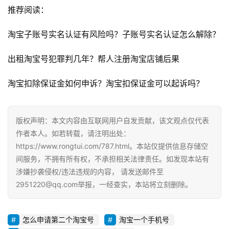
媒
推荐阅读：
体
淘宝子账号实名认证有风险吗？子账号实名认证怎么解除？
G
E
出租淘宝号犯罪判几年？帮人注册淘宝店铺后果
O
优
淘宝扣除保证金如何申诉？淘宝扣保证金可以起诉吗？
化
A
版权声明：本文内容由互联网用户自发贡献，该文观点仅代表
i
作者本人。如若转载，请注明出处：
观
https://www.rongtui.com/787.html。本站仅提供信息存储空
察
间服务，不拥有所有权，不承担相关法律责任。如发现本站有
涉嫌抄袭侵权/违法违规的内容， 请发送邮件至
电
2951220@qq.com举报，一经查实，本站将立刻删除。
商
运
营
怎么申请第二个淘宝号
淘宝一个手机号