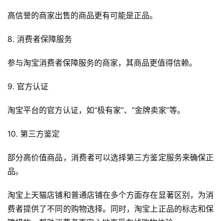
高信誉的商家出售的商品更有可能是正品。
A
i
8. 消费者保障服务
观
察
参与淘宝消费者保障服务的商家，其商品更值得信赖。
电
9. 官方认证
商
运
淘宝平台的官方认证，如“极有家”、“金牌卖家”等。
营
登录
注册
10. 第三方鉴定
直
播
部分高价值商品，消费者可以选择第三方鉴定服务来确保正
带
品。
货
淘宝上天猫店铺和普通店铺在多个方面存在显著区别，为消
引
费者提供了不同的购物选择。同时，淘宝上正品的标志和保
流