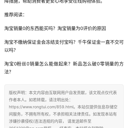
障措施，帮助消费者更安心地享受在线购物体验。
推
广
推荐阅读：
私
淘宝销量0的东西能买吗？淘宝销量为0评价的原因 
域
社
淘宝不缴纳保证金会冻结支付宝吗？千牛保证金一直不交可
群
以吗？ 
问
淘宝0粉丝0销量怎么能做起来？新品怎么破0零销量的方
答
法？ 
社
区
版权声明：本文内容由互联网用户自发贡献，该文观点仅代表
作者本人。如若转载，请注明出处：
https://www.rongtui.com/859.html。本站仅提供信息存储空
间服务，不拥有所有权，不承担相关法律责任。如发现本站有
涉嫌抄袭侵权/违法违规的内容， 请发送邮件至