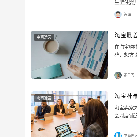
生型注婴
新生儿患
黄sir
淘宝删
电商运营
在淘宝购
碑，想方
做到的？
张千问
淘宝补最
电商运营
淘宝卖家
会对店铺
店铺产生
电商创