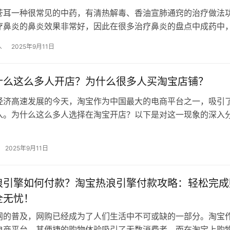
苍耳一种很常见的中药，有清热解毒、香油宣肺通窍的治疗做法
疗鼻炎的鼻炎效果非常好，因此在很多治疗鼻炎的盘点中成药中
加了苍耳子这味药材。个苍下面讲讲…
人
2025年9月11日
什么这么多人开店？为什么很多人买淘宝店铺？
经济高速发展的今天，淘宝作为中国最大的电商平台之一，吸引
入。为什么这么多人选择在淘宝开店？以下是对这一现象的深入
为什么这么多人开店？ 低门槛创…
2025年9月11日
浪引擎如何付款？淘宝热浪引擎付款攻略：轻松完成
全无忧！
网的普及，网购已经成为了人们生活中不可或缺的一部分。淘宝
电商平台，其便捷的购物体验吸引了无数消费者。而在淘宝上购