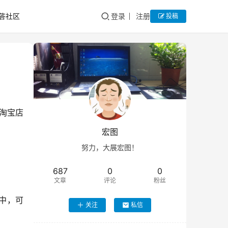
答社区
登录
注册
投稿
淘宝店
宏图
努力，大展宏图！
687
0
0
文章
评论
粉丝
中，可
关注
私信