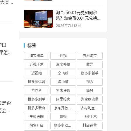
，大类
淘金币0.01元兑如何秒
杀？淘金币0.01元兑换在
哪如何兑换
2026年7月13日
护口
标签
评怎么
淘宝刷单
近视
农村淘宝
近视手术
淘宝补单
散光
近视眼
全飞秒
拼多多新手
拼多多运营
淘小铺
视力
营养科
抖店评价
痛风
拼多多刷单
阿里拍卖
淘宝刷流量
法是否
拼多多新店
京东开放平台
农村淘宝快递
否会对
生殖医院
体检
飞秒手术
淘宝开店
拼多多双十二
抖店运营