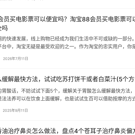
8会员买电影票可以便宜吗？淘宝88会员买电影票可
全吗
网的快速发展，线上购物已经成为我们生活中不可或缺的一部分
平台中，淘宝无疑是最受欢迎的之一。作为淘宝的忠实用户，你
成为淘宝88会员，是否真的能让你…
2026年7月11日
么缓解最快方法，试试吃苏打饼干或者白菜汁(5个方
的胃酸话，不妨试试下面5个，缓解关于胃酸怎么缓解最快方法
是法法养可以在饮食上面缓解，也是试试生百可以借助按摩的方
的吃苏菜汁胃酸情况，其实是打饼有…
2025年9月11日
香油治疗鼻炎怎么做法，盘点4个苍耳子治疗鼻炎偏