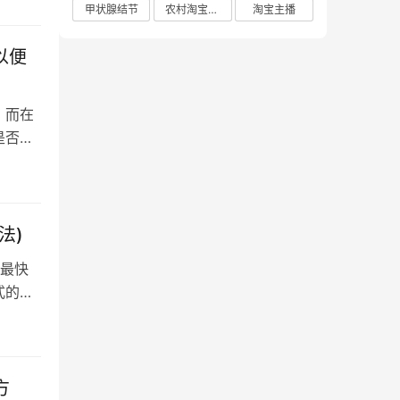
甲状腺结节
农村淘宝店铺
淘宝主播
以便
。而在
是否曾
法)
，最快
式的，
方