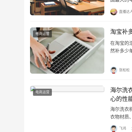
款环节无
直播达
淘宝补
电商运营
在淘宝的
然补多少
析淘宝补
张松松
海尔洗
电商运营
心的性
海尔洗衣
衣物材质
净比、电
飞鸿