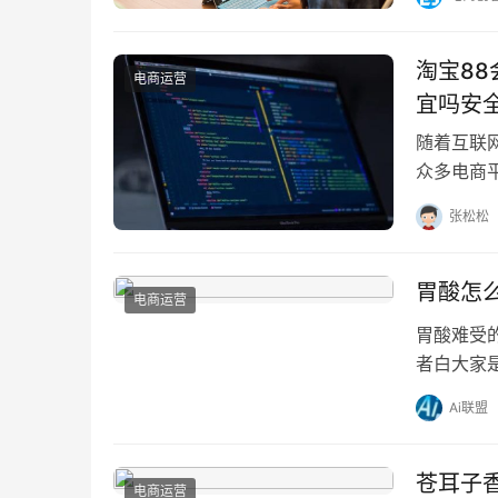
淘宝8
电商运营
宜吗安
随着互联
众多电商
经想过，
张松松
胃酸怎
电商运营
胃酸难受
者白大家
对于出现
Ai联盟
苍耳子
电商运营