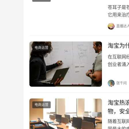
苍耳子是
它用来治
大半都添
直播达
淘宝为
电商运营
在互联网
创业者涌
一、淘宝
张千问
淘宝热
电商运营
物，安
随着互联
国最大的