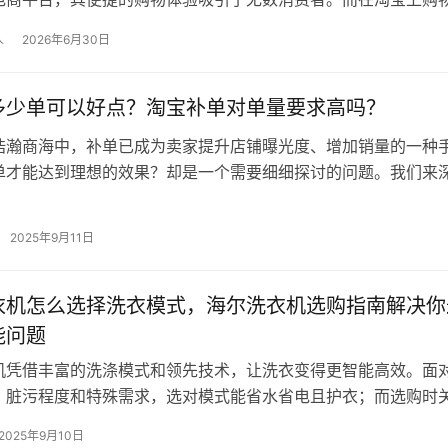
疑是最关键的一环。今天，就让我来…
人
2026年6月30日
多少单可以好点？淘宝补单对单量要求高吗？
浩瀚商海中，补单已成为卖家提升店铺曝光度、增加销量的一种
单才能达到理想的效果？却是一个需要细细探讨的问题。我们来
单的量与质，助你在电商之路上一帆…
2025年9月11日
衣机怎么选择洗衣模式，海尔洗衣机选购指南解决你
能问题
机凭借丰富的洗涤模式和领先技术，让洗衣变得更智能高效。面
、脏污程度和特殊需求，选对模式能省水省电且护衣；而选购时
机类型、容量及除菌功能等核心性能…
2025年9月10日