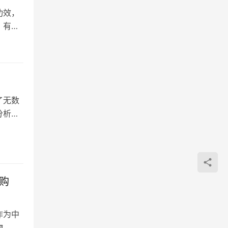
功效，
，有一
了无数
分析。
购
作为中
物，付