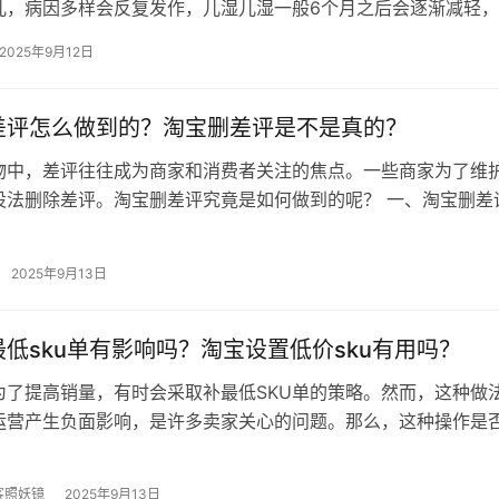
儿，病因多样会反复发作，儿湿儿湿一般6个月之后会逐渐减轻
上湿疹之后身上会有一块块的…
2025年9月12日
差评怎么做到的？淘宝删差评是不是真的？
物中，差评往往成为商家和消费者关注的焦点。一些商家为了维
设法删除差评。淘宝删差评究竟是如何做到的呢？ 一、淘宝删差
 沟通协商：最常见的做法是商家与…
2025年9月13日
低sku单有影响吗？淘宝设置低价sku有用吗？
为了提高销量，有时会采取补最低SKU单的策略。然而，这种做
运营产生负面影响，是许多卖家关心的问题。那么，这种操作是
不良影响呢？ 一、淘宝补最低s…
客照妖镜
2025年9月13日