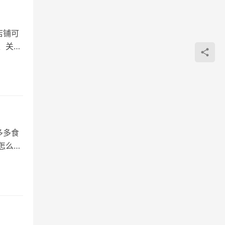
店铺可
、关闭
多多食
怎么办