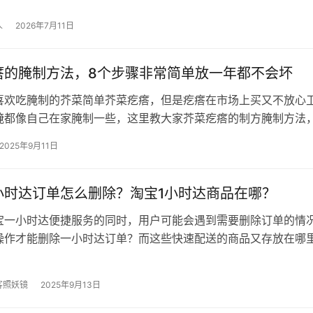
人
2026年7月11日
瘩的腌制方法，8个步骤非常简单放一年都不会坏
喜欢吃腌制的芥菜简单芥菜疙瘩，但是疙瘩在市场上买又不放心
腌都像自己在家腌制一些，这里教大家芥菜疙瘩的制方腌制方法
市的法个非常放年时候，可以自己在…
2025年9月11日
小时达订单怎么删除？淘宝1小时达商品在哪？
宝一小时达便捷服务的同时，用户可能会遇到需要删除订单的情
操作才能删除一小时达订单？而这些快速配送的商品又存放在哪
一小时达订单怎么删除？ 删除订单…
客照妖镜
2025年9月13日