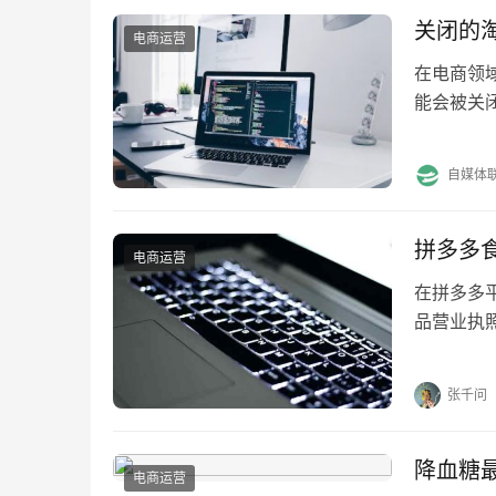
关闭的
电商运营
在电商领
能会被关
的淘宝店
自媒体
拼多多
电商运营
在拼多多
品营业执
理？ 1.
张千问
降血糖
电商运营