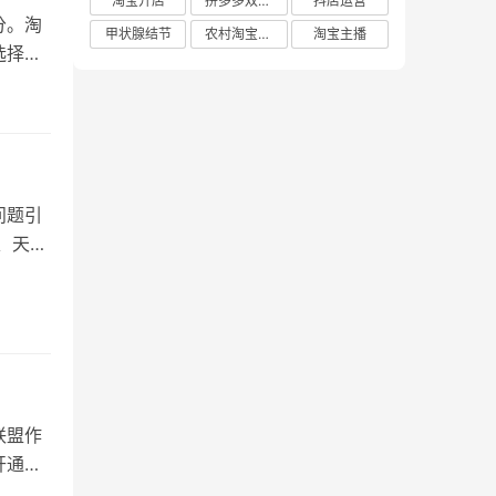
淘宝开店
拼多多双十二
抖店运营
分。淘
甲状腺结节
农村淘宝店铺
淘宝主播
选择。
问题引
、天猫
联盟作
开通？