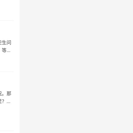
卫生问
，等芥
况。那
里？