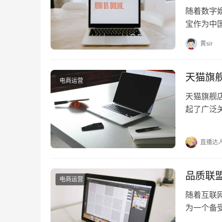
随着数字
宝作为中
然而，开
黄sir
天猫旗
电商运营
天猫旗舰
起了广泛
旗舰店可
直播达
品质联
电商运营
随着互联
为一个备
本文将为