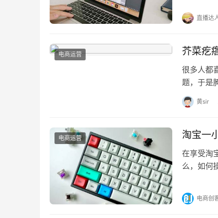
直播达
芥菜疙
电商运营
很多人都
题，于是
菜大量上
黄sir
淘宝一
电商运营
在享受淘
么，如何
一、淘宝
电商创