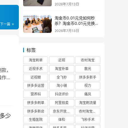
么意思一般下架是为什么
2026年7月13日
淘金币0.01元兑如何秒
杀？淘金币0.01元兑换在
下一篇
哪如何兑换
2026年7月13日
标签
淘宝刷单
近视
农村淘宝
近视手术
淘宝补单
散光
测款，
操作。
近视眼
全飞秒
拼多多新手
拼多多运营
淘小铺
视力
营养科
抖店评价
痛风
拼多多刷单
阿里拍卖
淘宝刷流量
拼多多新店
京东开放平台
农村淘宝快递
多少
生殖医院
体检
飞秒手术