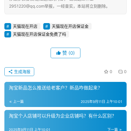
运
2951220@qq.com举报，一经查实，本站将立刻删除。
营
登录
注册
直
天猫现在开店
天猫现在开店保证金
播
天猫现在开店保证金免费了吗
带
货
赞
(0)
引
流
生成海报
0
0
推
广
淘宝新品怎么推送给老客户？新品咋做起来？
私
上一篇
2025年9月11日 上午10:01
域
社
淘宝个人店铺可以升级为企业店铺吗？有什么区别？
群
2025年9月11日 上午10:01
下一篇