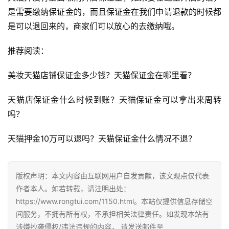
是需要缴纳保证金的，而且保证金在我们申请退款的时候都
自
是可以退回来的，商家们可以放心的去缴纳哦。
媒
体
推荐阅读：
G
美妆天猫店铺保证金多少钱？天猫保证金在哪里看？ 
E
O
天猫店保证金什么时候到账？天猫保证金可以拿出来周转
优
吗？ 
化
天猫押金10万可以退吗？天猫保证金什么情况不退？ 
A
i
观
版权声明：本文内容由互联网用户自发贡献，该文观点仅代表
察
作者本人。如若转载，请注明出处：
https://www.rongtui.com/1150.html。本站仅提供信息存储空
电
间服务，不拥有所有权，不承担相关法律责任。如发现本站有
商
涉嫌抄袭侵权/违法违规的内容， 请发送邮件至