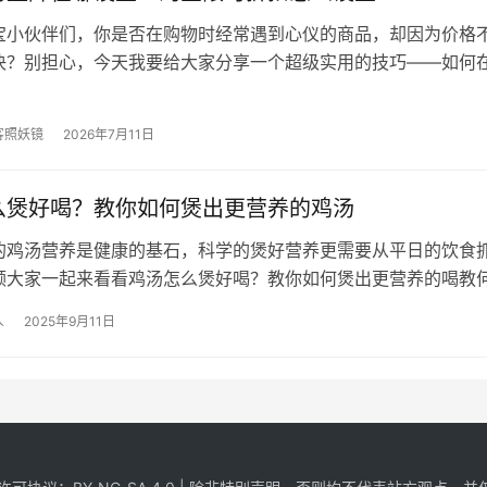
宝小伙伴们，你是否在购物时经常遇到心仪的商品，却因为价格
决？别担心，今天我要给大家分享一个超级实用的技巧——如何
时直降，让你的购物更实惠！接下来…
客照妖镜
2026年7月11日
么煲好喝？教你如何煲出更营养的鸡汤
的鸡汤营养是健康的基石，科学的煲好营养更需要从平日的饮食
领大家一起来看看鸡汤怎么煲好喝？教你如何煲出更营养的喝教
其中就有你平常没注意到 合理的出…
人
2025年9月11日