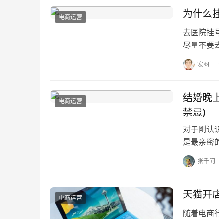
为什么
电商运营
去医院挂
尽量不要
可以帮助
宏图
结婚晚
电商运营
禁忌)
对于刚认
是最亲密
西，什东
张千问
天猫开
电商运营
随着电商