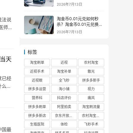
么意思一般下架是为什么
2026年7月13日
淘金币0.01元兑如何秒
说法说
杀？淘金币0.01元兑换在
医师也
哪如何兑换
2026年7月13日
标签
礼当天
淘宝刷单
近视
农村淘宝
近视手术
淘宝补单
散光
就已经
近视眼
全飞秒
拼多多新手
什么东
拼多多运营
淘小铺
视力
营养科
抖店评价
痛风
拼多多刷单
阿里拍卖
淘宝刷流量
拼多多新店
京东开放平台
农村淘宝快递
生殖医院
体检
飞秒手术
中国最