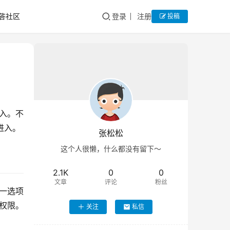
答社区
登录
注册
投稿
入。不
进入。
张松松
这个人很懒，什么都没有留下～
2.1K
0
0
文章
评论
粉丝
这一选项
作权限。
关注
私信