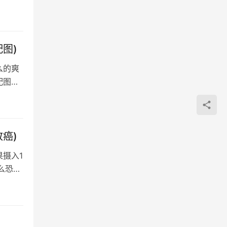
图)
么的爽
配图西
癌)
摄入1
么恐怖