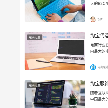
大的B2
么资质呢
宏图
淘宝代
电商运营
电商行业
内最大的
商家关注
电商创
淘宝服
电商运营
随着互联
中国最大
业从哪些