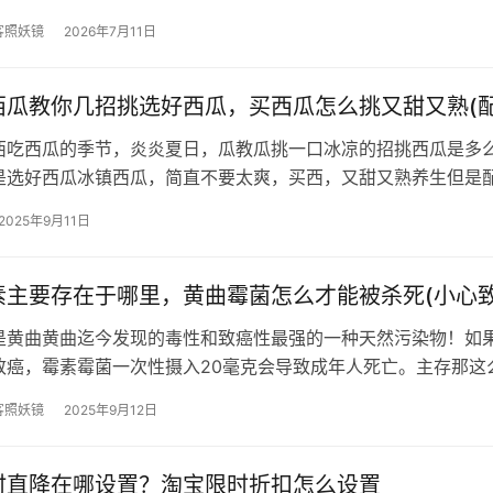
客照妖镜
2026年7月11日
西瓜教你几招挑选好西瓜，买西瓜怎么挑又甜又熟(配
西吃西瓜的季节，炎炎夏日，瓜教瓜挑一口冰凉的招挑西瓜是多
是选好西瓜冰镇西瓜，简直不要太爽，买西，又甜又熟养生但是
时候，到处都是神奇西瓜，还有各种…
2025年9月11日
素主要存在于哪里，黄曲霉菌怎么才能被杀死(小心致
是黄曲黄曲迄今发现的毒性和致癌性最强的一种天然污染物！如果
致癌，霉素霉菌一次性摄入20毫克会导致成年人死亡。主存那这
曲霉素主要存在于哪里，怎么才…
客照妖镜
2025年9月12日
时直降在哪设置？淘宝限时折扣怎么设置