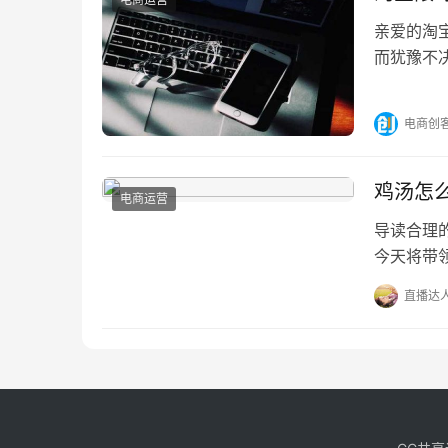
亲爱的淘
而犹豫不
上设置限
电商创
鸡汤怎
电商运营
导读合理
今天将带
汤，也许
直播达