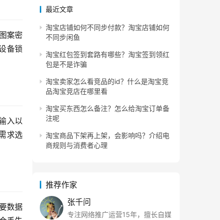
最近文章
淘宝店铺如何不同步付款？淘宝店铺如何
图案密
不同步闲鱼
设备锁
淘宝红包签到套路有哪些？淘宝签到领红
包是不是诈骗
淘宝卖家怎么看竞品的id？什么是淘宝竞
品淘宝竞店在哪里看
淘宝买东西怎么备注？怎么给淘宝订单备
注呢
复输入以
需求选
淘宝商品下架再上架，会影响吗？介绍电
商规则与消费者心理
推荐作家
张千问
要数据
专注网络推广运营15年，擅长自媒