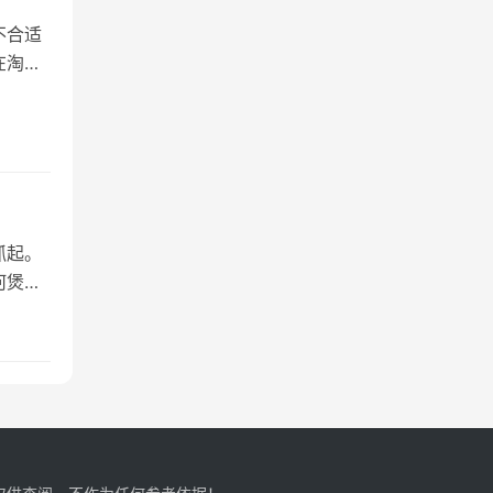
不合适
在淘宝
抓起。
何煲鸡