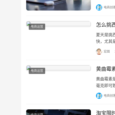
电商创
怎么挑
电商运营
夏天是挑
快，尤其
瓜热卖的
宏图
黄曲霉
电商运营
黄曲霉素
毫克即可
的于里黄
电商创
淘宝限
电商运营