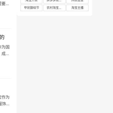
淘宝开店
拼多多双十二
抖店运营
需要什
甲状腺结节
农村淘宝店铺
淘宝主播
的
作为国
，成为
宝作为
服饰行