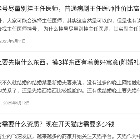
挂号尽量别挂主任医师，普通病副主任医师性价比高
号，大家可能会选择主任医师，其实这自然是可以的，但是也有
去找主任医师挂号， 为什么挂号尽量别挂主任医师，其实副主任
解决大部分问题，费用…
2025年9月11日
上要先摸什么东西，摸3样东西有着美好寓意(附婚
识不久就结婚的结婚禁忌新婚夫妻来说，没有过多的晚上网接触
的关系了，还是先摸西摸西比较尴尬的。还有像结婚晚上要先摸
神奇都没有经验。样东意附养生可以…
2025年9月12日
店需要什么资质？现在开天猫店需要多少钱
行业的飞速发展，越来越多的商家开始关注天猫平台。天猫作为