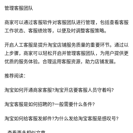
首
管理客服团队
页
商家可以通过客服软件对客服团队进行管理，包括查看客服
自
工作状态、客服绩效等，以便及时调整客服策略。
媒
体
开启人工客服是提升淘宝店铺服务质量的重要环节。通过以
上步骤，商家可以轻松开启并管理客服团队，为用户提供更
G
优质的服务体验。合理运用客服资源，助力店铺发展。
E
O
推荐阅读：
优
化
淘宝如何开通商家客服?淘宝开店要客服人员守着吗?
淘宝客服是如何招聘的?一般需要什么条件?
A
i
淘宝如何给客服发邮件?为什么发给淘宝客服是感叹号?
观
察
  查看更多相似文章