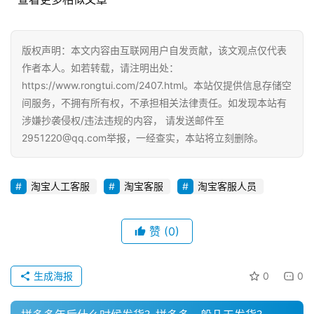
电
商
版权声明：本文内容由互联网用户自发贡献，该文观点仅代表
运
作者本人。如若转载，请注明出处：
营
https://www.rongtui.com/2407.html。本站仅提供信息存储空
登录
注册
间服务，不拥有所有权，不承担相关法律责任。如发现本站有
直
涉嫌抄袭侵权/违法违规的内容， 请发送邮件至
播
2951220@qq.com举报，一经查实，本站将立刻删除。
带
货
淘宝人工客服
淘宝客服
淘宝客服人员
引
流
赞
(0)
推
广
生成海报
0
0
私
域