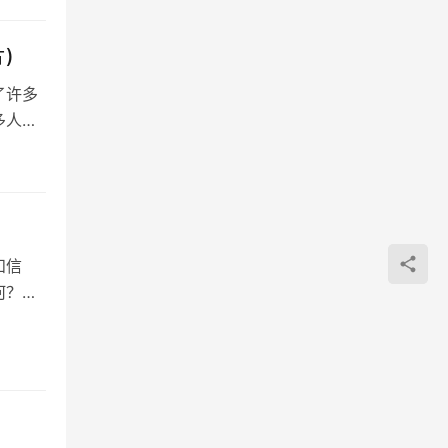
)
了许多
多人都
和信
何？