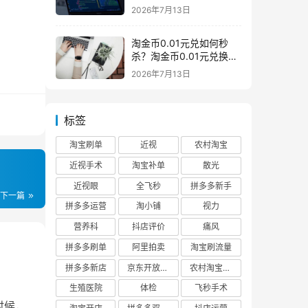
么意思一般下架是为什么
2026年7月13日
淘金币0.01元兑如何秒
杀？淘金币0.01元兑换在
哪如何兑换
2026年7月13日
标签
淘宝刷单
近视
农村淘宝
近视手术
淘宝补单
散光
近视眼
全飞秒
拼多多新手
下一篇
拼多多运营
淘小铺
视力
营养科
抖店评价
痛风
拼多多刷单
阿里拍卖
淘宝刷流量
拼多多新店
京东开放平台
农村淘宝快递
生殖医院
体检
飞秒手术
时候，