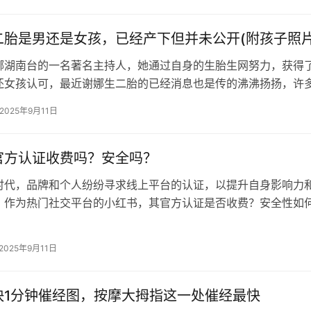
二胎是男还是女孩，已经产下但并未公开(附孩子照片
娜湖南台的一名著名主持人，她通过自身的生胎生网努力，获得
还女孩认可，最近谢娜生二胎的已经消息也是传的沸沸扬扬，许
件事情，产下那么谢娜生二胎是但并…
2025年9月11日
官方认证收费吗？安全吗？
时代，品牌和个人纷纷寻求线上平台的认证，以提升自身影响力
，作为热门社交平台的小红书，其官方认证是否收费？安全性如
书官方认证收费吗？ 小红书官方认证…
2025年9月11日
快1分钟催经图，按摩大拇指这一处催经最快