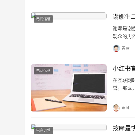
谢娜生
电商运营
谢娜是谢
观众的男
在关注这
黄sir
小红书
电商运营
在互联网
誉。那么
一、小红
宏图
按摩最
电商运营