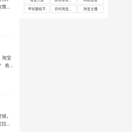
淘宝开店
拼多多双十二
抖店运营
决策。
甲状腺结节
农村淘宝店铺
淘宝主播
，淘宝
？ 肯
时候，
宝拉黑