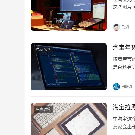
这些图片
如何取消
飞鸿
淘宝年
电商运营
随着春节
是否还有
定的。 
Ai联盟
淘宝拉
电商运营
在淘宝这
卖家会出
买家不让