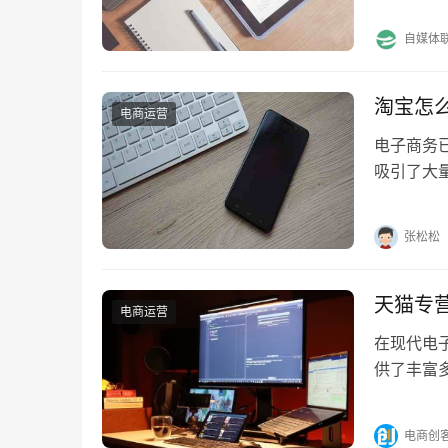
自媒体
淘宝怎
电商运营
电子商务
吸引了大
细解析如
张松松
天猫专
电商运营
在现代电
供了丰富
点，吸引
电商创