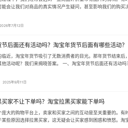
可能会让我们对商品的真实情况产生疑问，甚至影响我们的购买
淘宝上的带图评价呢？本文将为您详…
2026年7月12日
货节后面还有活动吗？淘宝年货节后面有哪些活动？
的临近，淘宝年货节吸引了无数消费者的目光。那年货节结束后
其他活动呢？我们来揭晓答案。 一、淘宝年货节后面还有活动吗
淘宝年货节结束后，淘宝平台会继…
2025年9月11日
黑买家不让下单吗？淘宝拉黑买家能下单吗
个庞大的购物平台上，卖家和买家之间的互动是至关重要的。有
于某些原因选择拉黑买家，这无疑会让买家感到困惑和愤怒。淘
下单吗？本文将围绕这个问题展开讨…