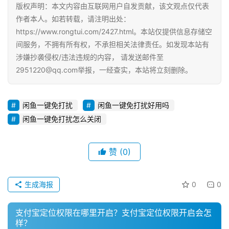
电
版权声明：本文内容由互联网用户自发贡献，该文观点仅代表
商
作者本人。如若转载，请注明出处：
运
https://www.rongtui.com/2427.html。本站仅提供信息存储空
营
间服务，不拥有所有权，不承担相关法律责任。如发现本站有
涉嫌抄袭侵权/违法违规的内容， 请发送邮件至
登录
注册
直
2951220@qq.com举报，一经查实，本站将立刻删除。
播
带
闲鱼一键免打扰
闲鱼一键免打扰好用吗
货
闲鱼一键免打扰怎么关闭
引
流
赞
(0)
推
广
生成海报
0
0
私
域
支付宝定位权限在哪里开启？支付宝定位权限开启会怎
样？
社