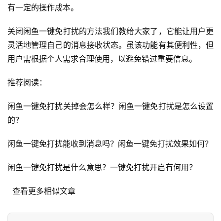
有一定的操作成本。
页
关闭闲鱼一键免打扰的方法我们教给大家了，它能让用户更
自
灵活地管理自己的消息接收状态。虽该功能有其便利性，但
媒
用户需根据个人需求合理使用，以避免错过重要信息。
体
推荐阅读：
G
E
闲鱼一键免打扰关掉会怎么样？闲鱼一键免打扰是怎么设置
O
的？
优
化
闲鱼一键免打扰能收到消息吗？闲鱼一键免打扰效果如何？
A
闲鱼一键免打扰是什么意思？一键免打扰开启有何用？
i
观
  查看更多相似文章
察