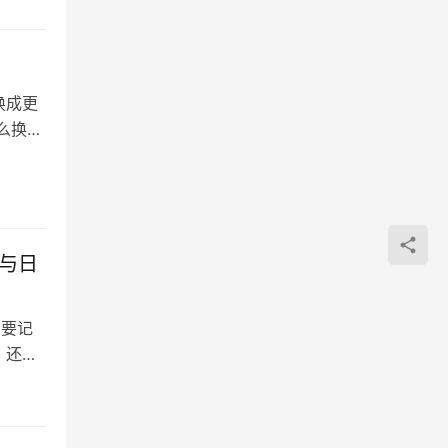
换成更
么换成
与日
只要记
，还能