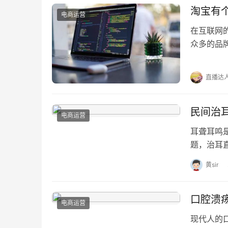
淘宝有
电商运营
在互联网
众多的品
“淘宝有
直播达
民间治
电商运营
耳聋耳鸣
题，治耳
汁压力大
黄sir
口腔溃
电商运营
现代人的