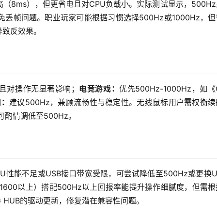
高（8ms），但更省电且对CPU负载小。实际测试显示，500H
帧问题。职业玩家可能根据习惯选择500Hz或1000Hz，
导致反效果。
功耗且对操作无显著影响；
电竞游戏：
优先500Hz-1000Hz，如《
图：
建议500Hz，兼顾流畅性与稳定性。无线鼠标用户需权衡
可酌情调低至500Hz。
性能不足或USB接口带宽受限，可尝试降低至500Hz或更换US
如1600以上）搭配500Hz以上回报率能提升操作细腻度，但需
 HUB的驱动更新，修复潜在兼容性问题。