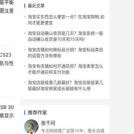
z是平衡
最近文章
但需注意
淘宝买东西怎么便宜一点？在淘宝购物,如
何才能更便宜
淘宝自动确认收货是几天？淘宝系统一般
自动确认收货是10天和15天吗!
淘宝店铺如何做标品分销？淘宝标品类目
CS2》
的运营方法有哪些
续航与性
淘宝有店铺如何开通花呗？淘宝卖家怎么
才能开通花呗支付功能
淘宝店层级第几层最好？淘宝店层级第几
层最好淘宝商家成长层级有什么用
B 30
推荐作家
根据显示
张千问
专注网络推广运营15年，擅长自媒