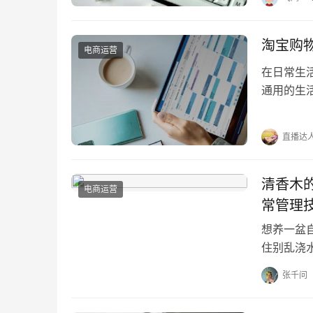
淘宝购
电商运营
在日常生
通用的生
生活卡？ 
直播达
清香木
电商运营
常管理
想养一盆自
住别乱浇
帮你赶走蚊
张千问