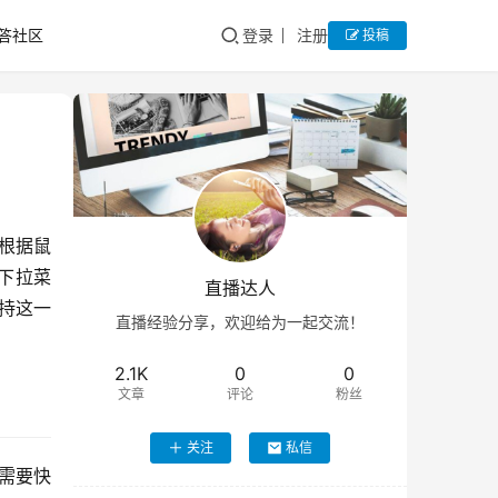
答社区
登录
注册
投稿
（根据鼠
）下拉菜
直播达人
支持这一
直播经验分享，欢迎给为一起交流！
2.1K
0
0
文章
评论
粉丝
关注
私信
等需要快