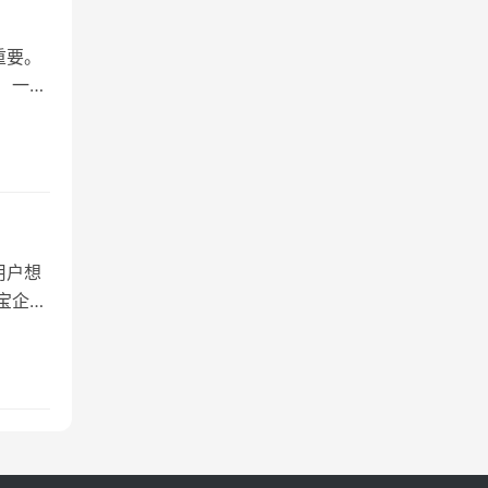
重要。
 一、
用户想
宝企业