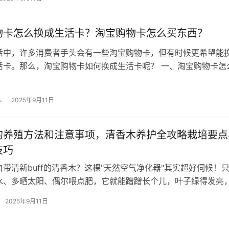
物卡怎么换成生活卡？淘宝购物卡怎么买东西？
活中，许多消费者手头会有一些淘宝购物卡，但有时候更希望能
活卡。那么，淘宝购物卡如何换成生活卡呢？ 一、淘宝购物卡怎
淘宝购物卡性质 淘宝购物卡是…
人
2025年9月11日
的养殖方法和注意事项，清香木养护全攻略栽培要点
技巧
带清新buff的清香木？这棵"天然空气净化器"其实超好伺候！
水、多晒太阳、偶尔喂点肥，它就能蹭蹭长个儿，叶子绿得发亮
虫呢~ 选盆配土有讲究 …
2025年9月11日