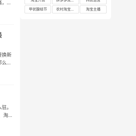
淘宝开店
拼多多双十二
抖店运营
痛，疗
甲状腺结节
农村淘宝店铺
淘宝主播
最
要换新
那么，
入驻。
、淘宝