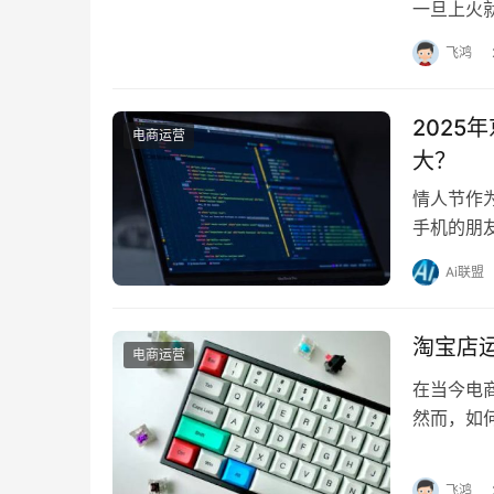
一旦上火
口而且会
飞鸿
202
电商运营
大？
情人节作
手机的朋
2025年
Ai联盟
淘宝店
电商运营
在当今电
然而，如
店运营管理
飞鸿