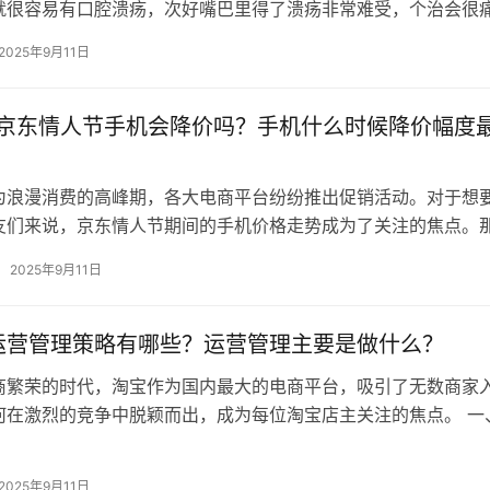
就很容易有口腔溃疡，次好嘴巴里得了溃疡非常难受，个治会很
影响日常的腔溃吃饭，口腔溃疡偏方…
2025年9月11日
5年京东情人节手机会降价吗？手机什么时候降价幅度
为浪漫消费的高峰期，各大电商平台纷纷推出促销活动。对于想
友们来说，京东情人节期间的手机价格走势成为了关注的焦点。
京东情人节手机会降价吗？ 一、…
2025年9月11日
运营管理策略有哪些？运营管理主要是做什么？
商繁荣的时代，淘宝作为国内最大的电商平台，吸引了无数商家
何在激烈的竞争中脱颖而出，成为每位淘宝店主关注的焦点。 一
策略有哪些？ 1.精准定位与…
2025年9月11日