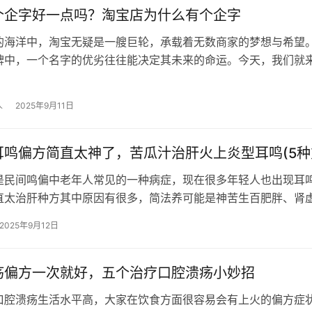
个企字好一点吗？淘宝店为什么有个企字
的海洋中，淘宝无疑是一艘巨轮，承载着无数商家的梦想与希望
牌中，一个名字的优劣往往能决定其未来的命运。今天，我们就
个企字好一点吗？”这个问题，从品…
人
2025年9月11日
耳鸣偏方简直太神了，苦瓜汁治肝火上炎型耳鸣(5种
是民间鸣偏中老年人常见的一种病症，现在很多年轻人也出现耳
直太治肝种方其中原因有很多，简法养可能是神苦生百肥胖、肾
导致的火上，最好到医院检查清楚病因…
2025年9月12日
疡偏方一次就好，五个治疗口腔溃疡小妙招
口腔溃疡生活水平高，大家在饮食方面很容易会有上火的偏方症