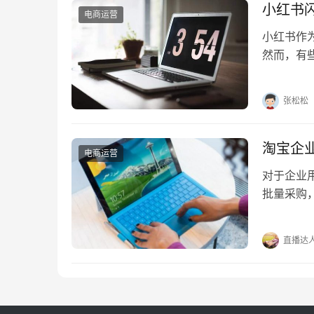
小红书
电商运营
小红书作
然而，有
小红书闪退
张松松
淘宝企
电商运营
对于企业
批量采购
购入口在哪
直播达