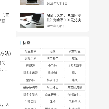
么意思一般下架是为什么
2026年7月13日
。而在
淘金币0.01元兑如何秒
杀？淘金币0.01元兑换在
来聊聊
哪如何兑换
2026年7月13日
标签
淘宝刷单
近视
农村淘宝
方法)
近视手术
淘宝补单
散光
鸣问
近视眼
全飞秒
拼多多新手
虚、瓜
拼多多运营
淘小铺
视力
营养科
抖店评价
痛风
拼多多刷单
阿里拍卖
淘宝刷流量
拼多多新店
京东开放平台
农村淘宝快递
生殖医院
体检
飞秒手术
状，人