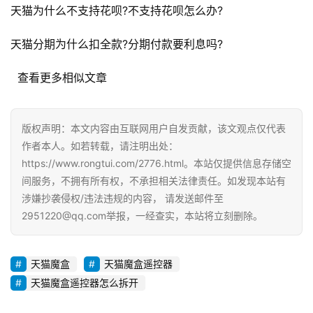
观
天猫为什么不支持花呗?不支持花呗怎么办?
察
天猫分期为什么扣全款?分期付款要利息吗?
电
  查看更多相似文章
商
运
营
版权声明：本文内容由互联网用户自发贡献，该文观点仅代表
登录
注册
作者本人。如若转载，请注明出处：
直
https://www.rongtui.com/2776.html。本站仅提供信息存储空
播
间服务，不拥有所有权，不承担相关法律责任。如发现本站有
带
涉嫌抄袭侵权/违法违规的内容， 请发送邮件至
货
2951220@qq.com举报，一经查实，本站将立刻删除。
引
流
天猫魔盒
天猫魔盒遥控器
推
天猫魔盒遥控器怎么拆开
广