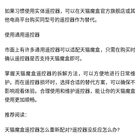
如果习惯使用实体遥控器，可以在天猫魔盒官方旗舰店或其
他电商平台购买同型号的遥控器作为替代。
首
页
使用通用遥控器
市面上有许多通用遥控器可以适配天猫魔盒，只需在购买时
自
媒
确认遥控器是否支持天猫魔盒即可。
体
掌握天猫魔盒遥控器的拆解方法，可以方便地进行日常维
护。而在遥控器损坏时，选择合适的替代方案，可以确保不
G
E
影响观看体验。合理使用和维护遥控器，能让你的天猫魔盒
O
使用更加顺畅。
优
化
推荐阅读：
A
天猫魔盒遥控器怎么重新配对?遥控器没反应怎么办?
i