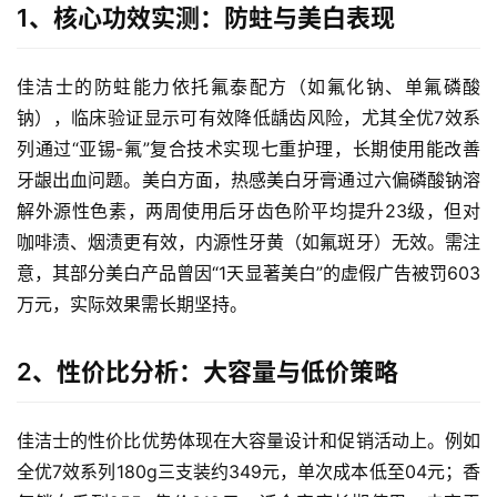
1、核心功效实测：防蛀与美白表现
佳洁士的防蛀能力依托氟泰配方（如氟化钠、单氟磷酸
钠），临床验证显示可有效降低龋齿风险，尤其全优7效系
列通过“亚锡-氟”复合技术实现七重护理，长期使用能改善
牙龈出血问题。美白方面，热感美白牙膏通过六偏磷酸钠溶
解外源性色素，两周使用后牙齿色阶平均提升23级，但对
咖啡渍、烟渍更有效，内源性牙黄（如氟斑牙）无效。需注
意，其部分美白产品曾因“1天显著美白”的虚假广告被罚603
万元，实际效果需长期坚持。
2、性价比分析：大容量与低价策略
佳洁士的性价比优势体现在大容量设计和促销活动上。例如
全优7效系列180g三支装约349元，单次成本低至04元；香