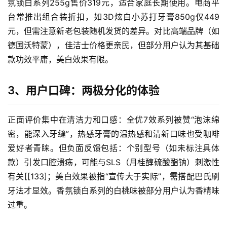
氛锁白系列255g售价319元，适合家庭长期使用。电商平
台常推出组合装折扣，如3D炫白小苏打牙膏850g仅449
元，但需注意新老包装随机发货的差异。对比高端品牌（如
德国沃特蒙），佳洁士价格更亲民，但部分用户认为其基础
款功效平庸，美白效果有限。
3、用户口碑：两极分化的体验
正面评价集中在清洁力和口感：全优7效系列被赞“泡沫绵
密，能深入牙缝”，热感牙膏的温热感和清新口味也受咖啡
爱好者青睐。但负面反馈包括：个别型号（如未标注具体
款）引发口腔溃疡，可能与SLS（月桂醇硫酸酯钠）刺激性
有关[[133]；美白效果被指“宣传大于实际”，需搭配巴氏刷
牙法才显效。香氛锁白系列的白桃味被部分用户认为香精味
过重。