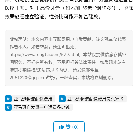
观
医疗干预。对于高价牙膏（如添加“酵素”“烟酰胺”），临床
察
效果缺乏独立验证，性价比可能不如基础款。
电
商
版权声明：本文内容由互联网用户自发贡献，该文观点仅代表
运
作者本人。如若转载，请注明出处：
营
https://www.rongtui.com/579.html。本站仅提供信息存储空
登录
注册
间服务，不拥有所有权，不承担相关法律责任。如发现本站有
直
涉嫌抄袭侵权/违法违规的内容， 请发送邮件至
播
2951220@qq.com举报，一经查实，本站将立刻删除。
带
货
亚马逊物流配送费用
亚马逊物流配送费用怎么算的
引
亚马逊自发货一单运费多少钱
流
推
赞
(0)
广