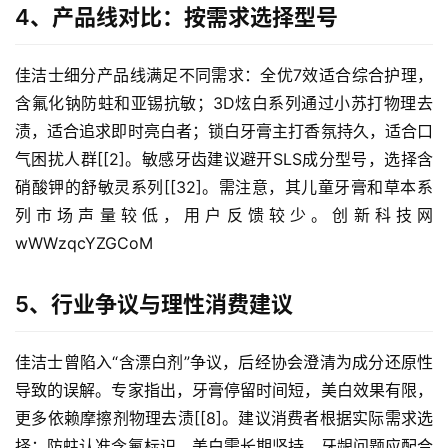
4、产品线对比：按需求选择型号
佳洁士细分产品线满足不同需求：全优7效适合综合护理，
首
含氟化钠防蛀和亚锡抗敏；3D炫白系列通过小苏打物理去
页
渍，适合追求即时亮白者；锁白牙膏主打香氛持久，适合口
气困扰人群[[2]。敏感牙齿建议避开SLS成分型号，选择含
自
媒
硝酸钾的舒敏灵系列[[32]。需注意，其儿童牙膏和草本系
体
列市场声量较低，用户反馈较少。创新科技网 
wWWzqcYZGCoM
G
E
5、行业争议与理性消费建议
O
优
化
佳洁士曾陷入“含漂白剂”争议，后经协会澄清为成分还原性
导致的误解。专家指出，牙膏停留时间短，美白效果有限，
A
更多依赖摩擦剂物理去渍[[8]。建议消费者根据实际需求选
i
择：防蛀认准含氟标识，美白需长期坚持，牙龈问题应配合